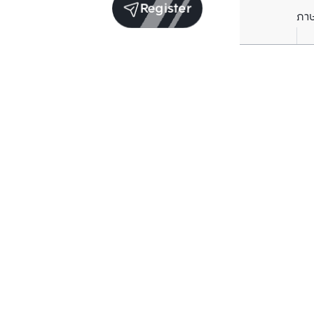
Register
ภา
Units for sale in the same project
Structure checked
Structure che