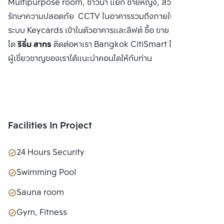
Multipurpose room, ซาวน่า แยก ชายหญิง, สวนหย่อม ระบบ
รักษาความปลอดภัย CCTV ในอาคารรวมถึงภายในลิฟต์ และ
ระบบ Keycards เข้าในตัวอาคารและลิฟต์ ซื้อ ขาย หรือ เช่า คอน
โด
ริธึ่ม สาทร
ติดต่อหาเรา Bangkok CitiSmart ได้ทันที เพื่อให้
ผู้เชี่ยวชาญของเราได้แนะนำคอนโดให้กับท่าน
Facilities In Project
24 Hours Security
Swimming Pool
Sauna room
Gym, Fitness