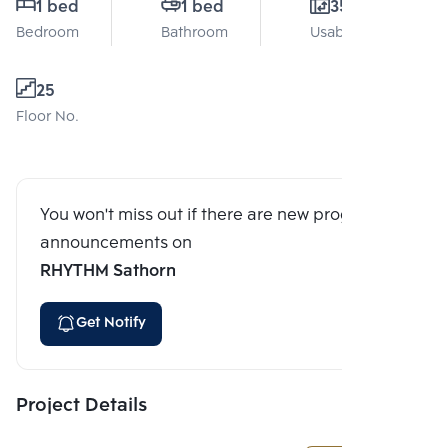
1 bed
1 bed
35 Sq.m.
Bedroom
Bathroom
Usable area
25
Floor No.
You won't miss out if there are new program
announcements on
RHYTHM Sathorn
Get Notify
Project Details