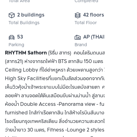
Total Area
Completed
2 buildings
42 floors
Total Buildings
Total Floor
53
AP (THAILAND) 
Parking
Brand
PUBLIC CO., 
RHYTHM Sathorn
(ริธึ่ม สาทร) คอนโดริมถนนสาทรใต้
LTD.
(สาทร21) ห่างจากรถไฟฟ้า BTS ตากสิน 150 เมตร High
Ceiling Lobby ที่โอ่อ่าหรูหรา ด้วยเพดานสูงกว่า 7 เมตร และ
High Sky Facilitiesที่แยกเป็นสัดส่วนออกจากกันทั้ง 2 ตึก
เห็นวิวคุ้งน้ำเจ้าพระยาแบบไม่มีอะไรบดบังสายตา ครัวติดอากาศ
ลอยฟ้า ลานจอดใต้ดินเสมือนขับผ่านม่านน้ำ สู่ลานจอดรถ
ห้องน้ำ Double Access -Panorama view - fully
furnished ใกล้ท่าเรือตากสิน ใกล้ห้างโรบินสันบางรัก ใกล้
โรงเรียนกรุงเทพคริสเตียน สิ่งอำนวยความสะดวกโครงการ สระ
ว่ายน้ำยาว 30 เมตร, Fitness -Lounge 2 styles -