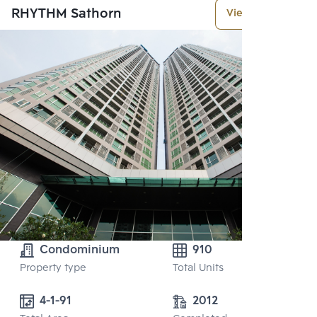
RHYTHM Sathorn
View More
Condominium
910
Property type
Total Units
4-1-91
2012