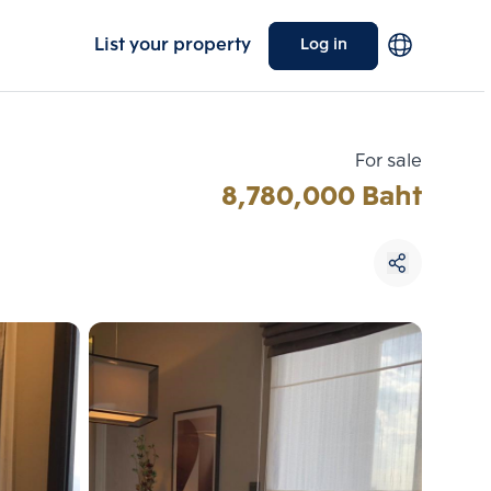
List your property
Log in
For sale
8,780,000 Baht
Choose comparative unit
Maximum 3 units
ive units
Compare
 3
Clear all