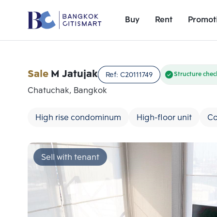
Buy
Rent
Promot
Sale
M Jatujak
Ref:
C20111749
Structure che
Chatuchak, Bangkok
High rise condominum
High-floor unit
Co
Sell with tenant
Add comparative units
Number 1