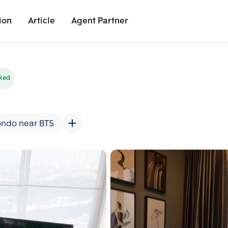
ion
Article
Agent Partner
Unit Images
Unit Details
Project Details
Nearby Places
cked
ndo near BTS
Add comparative units
Add comparat
Number 2
Number