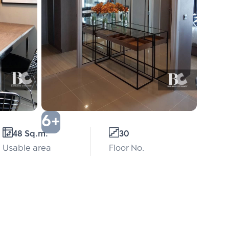
6+
48 Sq.m.
30
Usable area
Floor No.