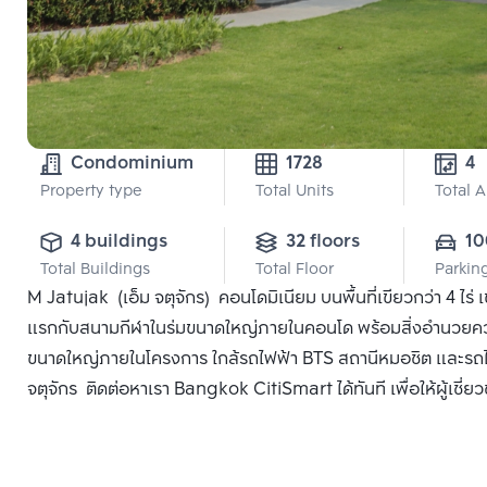
Condominium
1728
4 
Property type
Total Units
Total 
4 buildings
32 floors
10
Total Buildings
Total Floor
Parkin
M Jatujak (เอ็ม จตุจักร) คอนโดมิเนียม บนพื้นที่เขียวกว่า 4 ไร
แรกกับสนามกีฬาในร่มขนาดใหญ่ภายในคอนโด พร้อมสิ่งอำนวยควา
ขนาดใหญ่ภายในโครงการ ใกล้รถไฟฟ้า BTS สถานีหมอชิต และรถไฟฟ้
จตุจักร ติดต่อหาเรา Bangkok CitiSmart ได้ทันที เพื่อให้ผู้เชี