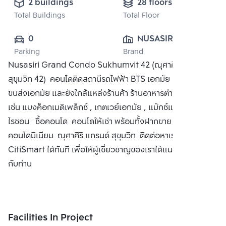
2 buildings
28 floors
Total Buildings
Total Floor
0
NUSASIRI 
Parking
Brand
PUBLIC CO., 
Nusasiri Grand Condo Sukhumvit 42 (ณุศาศิริ แกรนด์
LTD.
สุขุมวิท 42) คอนโดติดสถานีรถไฟฟ้า BTS เอกมัย ข้างสถานี
ขนส่งเอกมัย และยังใกล้แหล่งร้านค้า ร้านอาหารต่างๆ มากมาย
เช่น แบงค็อกเมดิเพล็กซ์ , เกตเวย์เอกมัย , แม๊กซ์แวลู่ , เดอะฮอ
ไรซอน ซื้อคอนโด คอนโดให้เช่า พร้อมทั้งฝากขาย
คอนโดมิเนียม ณุศาศิริ แกรนด์ สุขุมวิท ติดต่อหาเรา Bangkok
CitiSmart ได้ทันที เพื่อให้ผู้เชี่ยวชาญของเราได้แนะนำคอนโดให้
กับท่าน
Facilities In Project