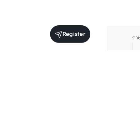
Register
ภา
Units for sale in the same project