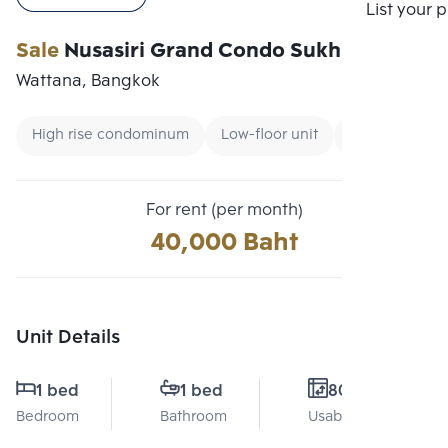
Compare
List your 
Sale
Nusasiri Grand Condo Sukhumvit 42
Wattana, Bangkok
High rise condominum
Low-floor unit
Condo near Un
For rent (per month)
40,000 Baht
Unit Details
1 bed
1 bed
80 Sq.m.
Bedroom
Bathroom
Usable area