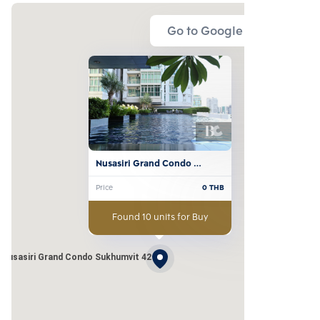
Go to Google Map
Nusasiri Grand Condo 
Sukhumvit 42
Price
0
THB
Found 10 units for Buy
Nusasiri Grand Condo Sukhumvit 42