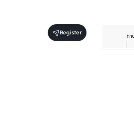
Register
ภา
Units for sale in the same project