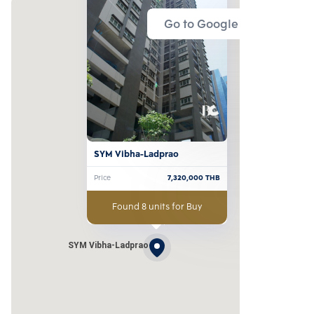
Go to Google Map
SYM Vibha-Ladprao
Price
7,320,000
THB
Found 8 units for Buy
SYM Vibha-Ladprao