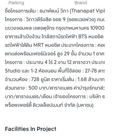
Parking
Brand
PROPERTY CO., 
ชื่อโครงการเดิม : ธนาพัฒน์ วิภา (Thanapat Vipha) ที่ตั้ง
LTD.
โครงการ : วิภาวดีรังสิต ซอย 9 (ซอยเฉยพ่วง) ถนนวิภาวดีรังสิต
แขวงจอมพล เขตจตุจักร กรุงเทพมหานคร 10900 อยู่ด้านหลัง
อาคารเล้าเป้งง้วน ใกล้สถานีรถไฟฟ้า BTS หมอชิต และ สถานี
รถไฟฟ้าใต้ดิน MRT หมอชิต ประเภทโครงการ : คอนโดมิเนียม
ตกแต่งพร้อมเฟอร์นิเจอร์ สูง 29 ชั้น จำนวน 1 อาคาร เนื้อที่
โครงการ : ประมาณ 4 ไร่ 2 งาน 12 ตารางวา ประเภทห้อง :
Studio และ 1-2 ห้องนอน พื้นที่ใช้สอย : 27-78 ตารางเมตร
จำนวนห้อง : 728 ยูนิต ราคาเริ่มต้น : 1.68 ล้านบาท ค่ากองทุน
ส่วนกลาง : 500 บาท/ตารางเมตร ค่าบำรุงรักษาส่วนกลาง : 30
บาท/ตารางเมตร/เดือน เจ้าของโครงการ : บริษัท ธนาพัฒน์
พร็อพเพอร์ตี้ ดิเวลล็อปเมนท์ จำกัด (มหาชน)
Facilities In Project