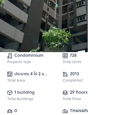
Condominium
728
Property type
Total Units
ประมาณ 4 ไร่ 2 งาน 
2013
Total Area
12 ตารางวา
Completed
1 building
29 floors
Total Buildings
Total Floor
0
THANAPAT 