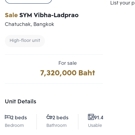
Compare
List your 
Sale
SYM Vibha-Ladprao
Chatuchak, Bangkok
High-floor unit
For sale
7,320,000 Baht
Unit Details
2 beds
2 beds
91.41 Sq.m.
Bedroom
Bathroom
Usable area