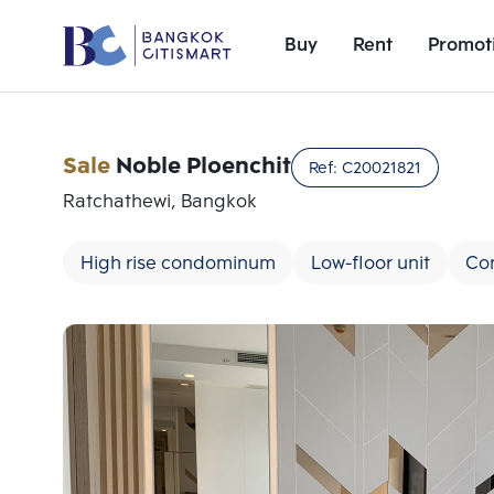
Buy
Rent
Promot
Sale
Noble Ploenchit
Ref:
C20021821
Ratchathewi, Bangkok
High rise condominum
Low-floor unit
Co
Add comparative units
Number 1