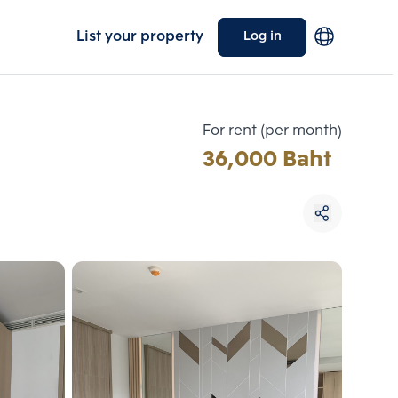
List your property
Log in
For rent (per month)
36,000 Baht
Choose comparative unit
Maximum 3 units
ive units
Compare
 3
Clear all