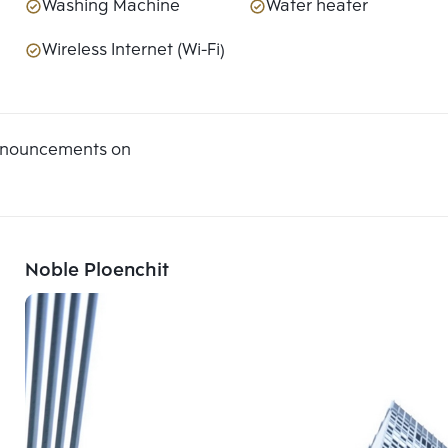
Washing Machine
Water heater
Wireless Internet (Wi-Fi)
announcements on
Noble Ploenchit