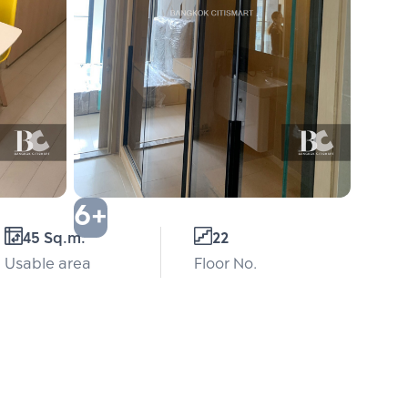
6+
45 Sq.m.
22
Usable area
Floor No.