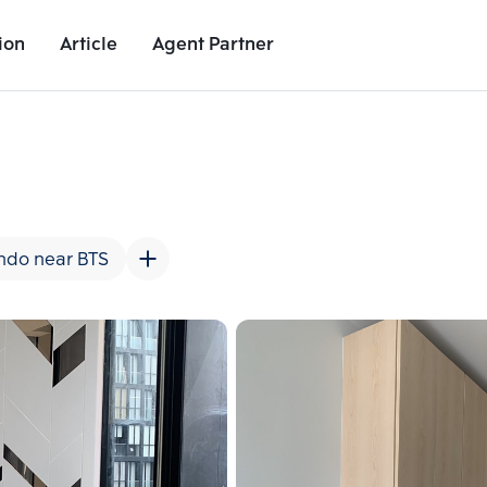
ion
Article
Agent Partner
Unit Images
Unit Details
Project Details
Nearby Places
ndo near BTS
Add comparative units
Add comparat
Number 2
Number