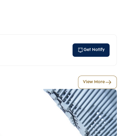
Get Notify
View More