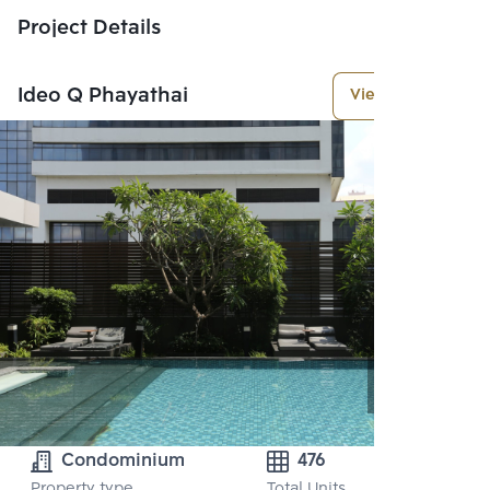
Project Details
Ideo Q Phayathai
View More
Condominium
476
Property type
Total Units