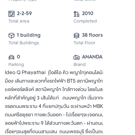
2-2-59 
2010
Total Area
Completed
1 building
38 floors
Total Buildings
Total Floor
0
ANANDA 
Parking
Brand
DEVELOPMENT 
Ideo Q Phayathai (ไอดีโอ คิว พญาไท)คอนโดมิเนียมใจกลาง
PUBLIC CO., 
มือง เดินทางสะดวกทั้งรถไฟฟ้า BTS สถานีพญาไท และรถไฟฟ้า
LTD.
แอร์พอร์ตลิงค์ สถานีพญาไท ใกล้ทางด่วน โดยในละแวกจะมีถนน
หลักที่สำคัญอยู่ 3 เส้นได้แก่ ถนนพญาไท เริ่มจากอนุสาวรีย์ฯ ไป
จรดถนนพระราม 4 ที่แยกปทุมวัน จะผ่านหน้า MBK และสยาม,
ถนนศรีอยุธยา ทางตะวันออก - ไปเรื่อยๆจะเจอถนนจตุรทิศ วิ่ง
ลอยฟ้าไปพระราม 9 ได้ส่วนทางตะวันตก - ผ่านถนนพระราม 6 ไป
เรื่อยๆจนสุดที่ถนนสามเสน ถนนเพชรบุรี ซึ่งเป็นถนนเส้นหลักอีก