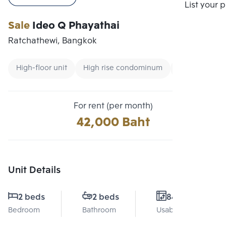
Compare
List your 
Sale
Ideo Q Phayathai
Ratchathewi, Bangkok
High-floor unit
High rise condominum
Condo near 
For rent (per month)
42,000 Baht
Unit Details
2 beds
2 beds
84 Sq.m.
Bedroom
Bathroom
Usable area