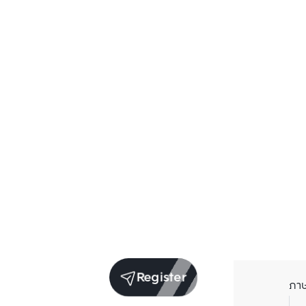
Register
ภา