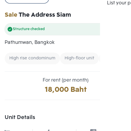
Compare
List your 
Sale
The Address Siam
Structure checked
Pathumwan, Bangkok
High rise condominum
High-floor unit
Condo near U
For rent (per month)
18,000 Baht
Unit Details