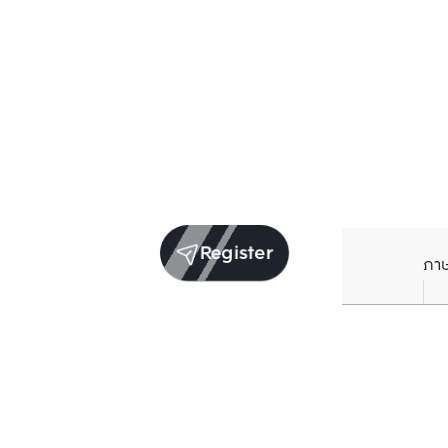
Register
ภา
Units for sale in the same project