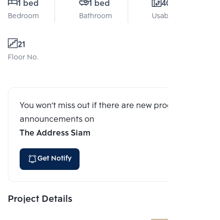
1 bed
1 bed
40 Sq.m.
Bedroom
Bathroom
Usable area
21
Floor No.
You won't miss out if there are new program
announcements on
The Address Siam
Get Notify
Project Details