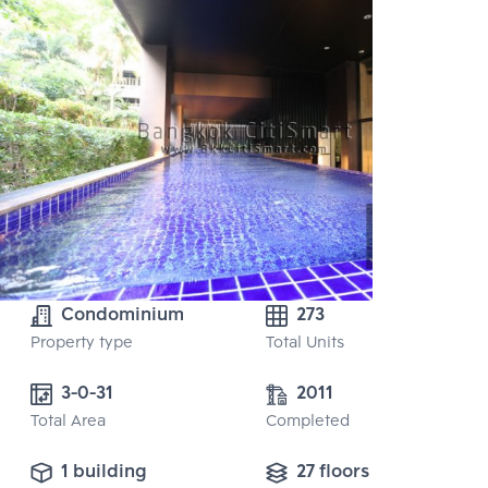
Condominium
273
Property type
Total Units
3-0-31 
2011
Total Area
Completed
1 building
27 floors