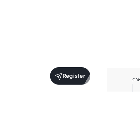
Register
ภา
Units for sale in the same project