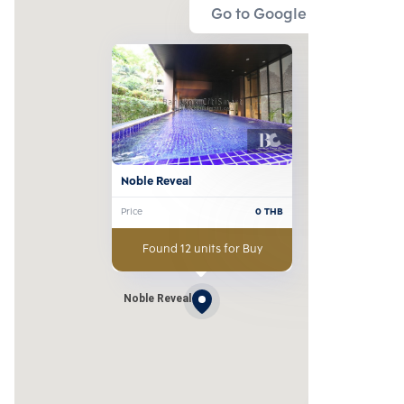
Go to Google Map
Noble Reveal
Price
0
THB
Found 12 units for Buy
Noble Reveal