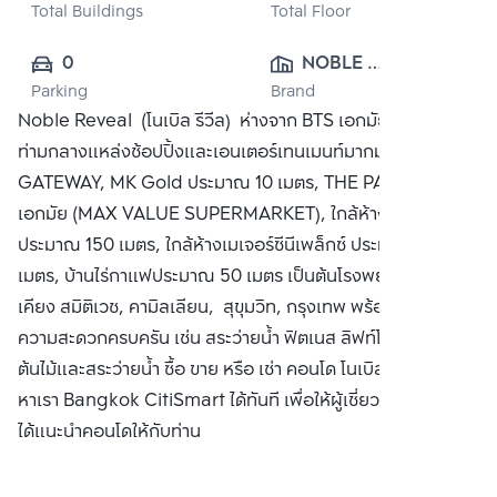
Total Buildings
Total Floor
0
NOBLE 
Parking
Brand
DEVELOPMENT 
Noble Reveal (โนเบิล รีวีล) ห่างจาก BTS เอกมัย 200 เมตร
PUBLIC CO., 
ท่ามกลางแหล่งช้อปปิ้งและเอนเตอร์เทนเมนท์มากมาย เช่น ห้าง
LTD.
GATEWAY, MK Gold ประมาณ 10 เมตร, THE PARKLANE
เอกมัย (MAX VALUE SUPERMARKET), ใกล้ห้าง Big C
ประมาณ 150 เมตร, ใกล้ห้างเมเจอร์ซีนีเพล็กซ์ ประมาณ 200
เมตร, บ้านไร่กาแฟประมาณ 50 เมตร เป็นต้นโรงพยาบาลใกล้
เคียง สมิติเวช, คามิลเลียน, สุขุมวิท, กรุงเทพ พร้อมสิ่งอำนวย
ความสะดวกครบครัน เช่น สระว่ายน้ำ ฟิตเนส ลิฟท์โดยสาร สวน
ต้นไม้และสระว่ายน้ำ ซื้อ ขาย หรือ เช่า คอนโด โนเบิล รีวีล ติดต่อ
หาเรา Bangkok CitiSmart ได้ทันที เพื่อให้ผู้เชี่ยวชาญของเรา
ได้แนะนำคอนโดให้กับท่าน