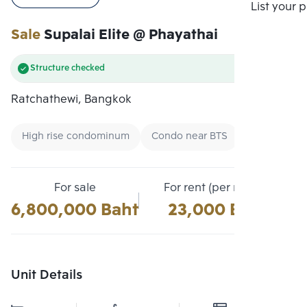
Compare
List your 
Sale
Supalai Elite @ Phayathai
Structure checked
Ratchathewi, Bangkok
High rise condominum
Condo near BTS
Renting for
For sale
For rent (per month)
6,800,000 Baht
23,000 Baht
Unit Details