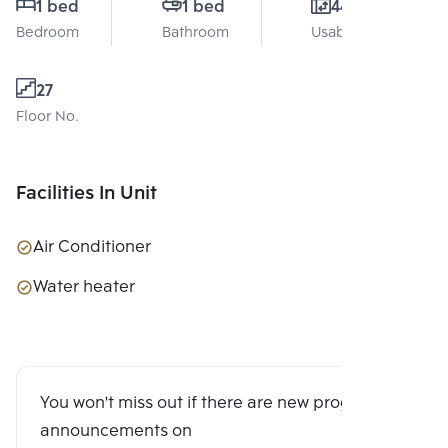
1 bed
1 bed
44 Sq.m.
Bedroom
Bathroom
Usable area
27
Floor No.
Facilities In Unit
Air Conditioner
Water heater
You won't miss out if there are new program
announcements on