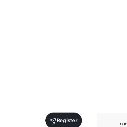
Register
ภา