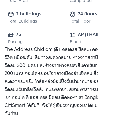
Total Area
Completed
2 buildings
24 floors
Total Buildings
Total Floor
75
AP (THAILAND) 
Parking
Brand
PUBLIC CO., 
The Address Chidlom (ดิ แอสเดรส ชิดลม) คอนโดที่ให้คุณใช้
LTD.
ชีวิตเหนือระดับ เดินทางสะดวกสบาย ห่างจากสถานีรถไฟฟ้า BTS
ชิดลม 300 เมตร และห่างจากห้างสรรพสินค้าเซ็นทรัล ชิดลม
200 เมตร คอนโดหรู อยู่ใจกลางเมืองย่านชิดลม สิ่งอำนวย
สะดวกครบครัน ใกล้แหล่งช้อปปิ้งชั้นนำมากมาย อย่าง เซ็นทรัล
ชิดลม,เซ็นทรัลเวิลด์, เกษรพลาซ่า, สยามพารากอน ซื้อ ขาย หรือ
เช่า คอนโด ดิ แอสเดรส ชิดลม ติดต่อหาเรา Bangkok
CitiSmart ได้ทันที เพื่อให้ผู้เชี่ยวชาญของเราได้แนะนำคอนโดให้
กับท่าน