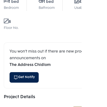
1 bed
1 bed
42 Sq.m.
Bedroom
Bathroom
Usable area
8
Floor No.
You won't miss out if there are new program
announcements on
The Address Chidlom
Get Notify
Project Details