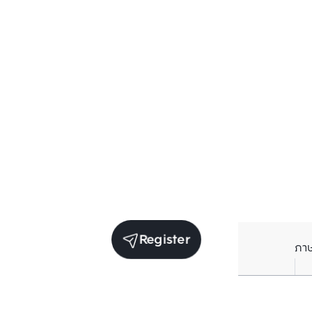
Register
ภา