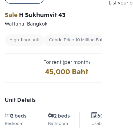
Compare
List your 
Sale
H Sukhumvit 43
Wattana, Bangkok
High-floor unit
Condo Price 10 Million Baht - 15 Million B
For rent (per month)
45,000 Baht
Unit Details
2 beds
2 beds
60 Sq.m.
Bedroom
Bathroom
Usable area