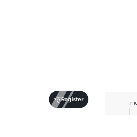
Register
ภา