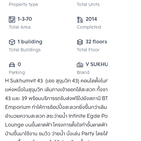
Property type
Total Units
1-3-70
2014
Total Area
Completed
1 building
32 floors
Total Buildings
Total Floor
0
V SUKHUMVIT 
Parking
Brand
43 
H Sukhumvit 43 (เอช สุขุมวิท 43) คอนโดตั้งในทำเลที่ดีที่สุด
DEVELOPMENT 
แห่งหนึ่งในสุขุมวิท เดินทางเข้าออกได้สะดวก ทั้งจากซอยสุขุมวิท
CO., LTD.
43 และ 39 พร้อมบริการรถรับส่งฟรีไปยังสถานี BTS และ
Emporium ทำให้การช้อปปิ้งสะดวกยิ่งขึ้นกว่าเดิม พร้อมสิ่ง
อำนวยความสะดวก สระว่ายน้ำ Infinite Egde Pool + Sky
Lounge บนชั้นดาดฟ้า โครงการตั้งใจทำชั้นดาดฟ้าเป็นชั้นที่ลูก
บ้านขึ้นมาใช้งาน ชมวิว ว่ายน้ำ นั่งเล่น Party โดยได้วิว 360