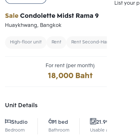
Compare
List your 
Sale
Condolette Midst Rama 9
Huaykhwang, Bangkok
High-floor unit
Rent
Rent Second-Hand Condos
For rent (per month)
18,000 Baht
Unit Details
Studio
1 bed
21.99 Sq.m.
Bedroom
Bathroom
Usable area