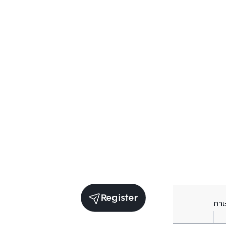
Register
ภา