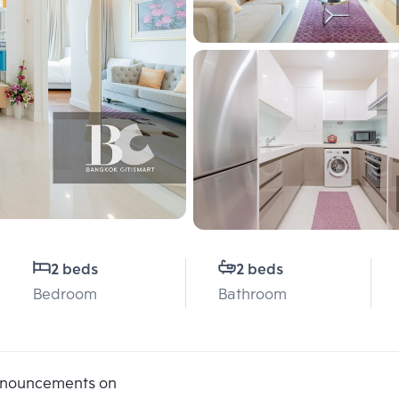
2 beds
2 beds
Bedroom
Bathroom
announcements on