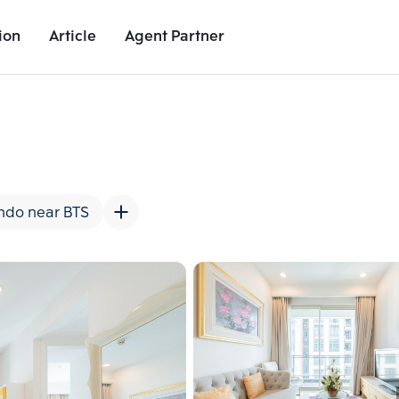
ion
Article
Agent Partner
Unit Images
Unit Details
Project Details
Nearby Places
ndo near BTS
Add comparative units
Add comparat
Number 2
Number