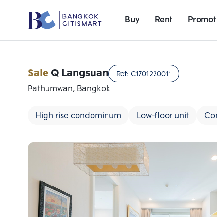
Buy
Rent
Promot
Sale
Q Langsuan
Ref:
C1701220011
Pathumwan, Bangkok
High rise condominum
Low-floor unit
Co
Add comparative units
Number 1