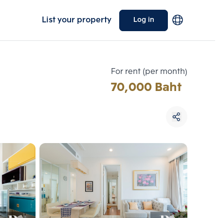
List your property
Log in
For rent (per month)
70,000 Baht
Choose comparative unit
Maximum 3 units
ive units
Compare
 3
Clear all