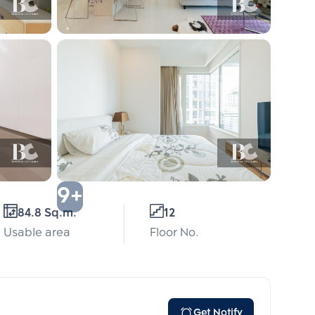
9+
84.8 Sq.m.
12
Usable area
Floor No.
Get Notify