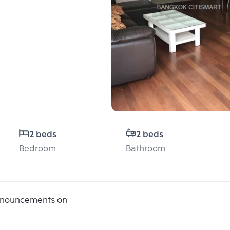
2 beds
2 beds
Bedroom
Bathroom
announcements on