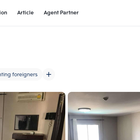
ion
Article
Agent Partner
Unit Images
Unit Details
Project Details
Nearby Places
ting foreigners
Add comparative units
Add comparat
Number 2
Number