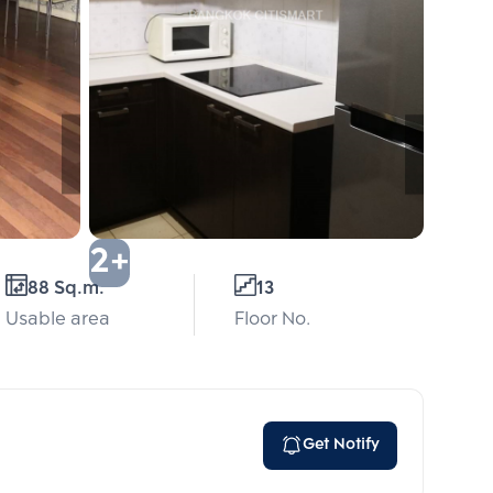
2+
88 Sq.m.
13
Usable area
Floor No.
Get Notify