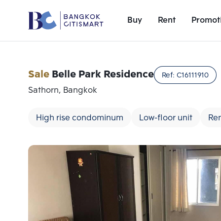
Buy
Rent
Promot
Sale
Belle Park Residence
Ref:
C16111910
Sathorn, Bangkok
High rise condominum
Low-floor unit
Ren
Add comparative units
Number 1