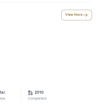
View More
Rai.
2010
Area
Completed