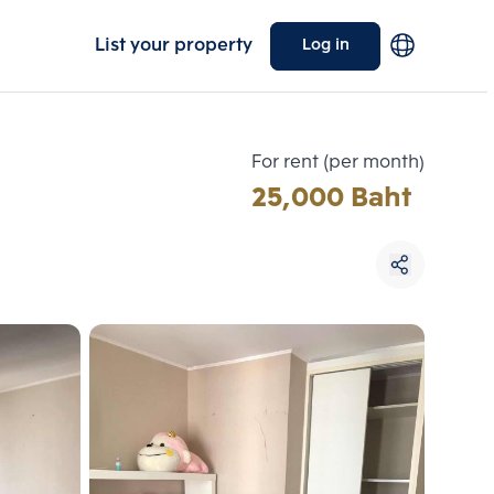
List your property
Log in
For rent (per month)
25,000 Baht
Choose comparative unit
Maximum 3 units
ive units
Compare
 3
Clear all