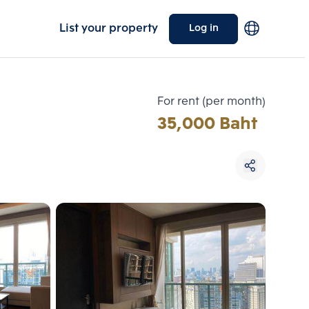
List your property
Log in
For rent (per month)
35,000 Baht
Choose comparative unit
Maximum 3 units
ive units
Compare
 3
Clear all