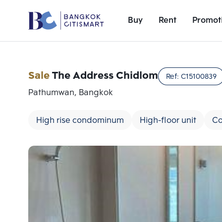
Buy
Rent
Promot
Sale
The Address Chidlom
Ref:
C15100839
Pathumwan, Bangkok
High rise condominum
High-floor unit
Co
Add comparative units
Number 1