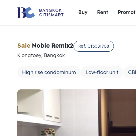
Buy
Rent
Promot
Sale
Noble Remix2
Ref:
C15031708
Klongtoey, Bangkok
High rise condominum
Low-floor unit
CB
Add comparative units
Number 1