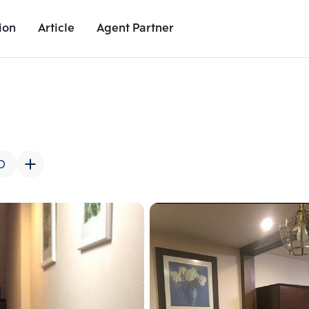
ion
Article
Agent Partner
Unit Images
Unit Details
Project Details
Nearby Places
D
Add comparative units
Add comparat
Number 2
Number