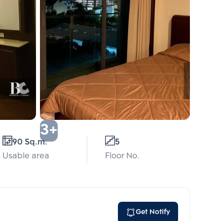
3+
90 Sq.m.
5
Usable area
Floor No.
Get Notify