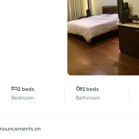
2 beds
2 beds
Bedroom
Bathroom
announcements on