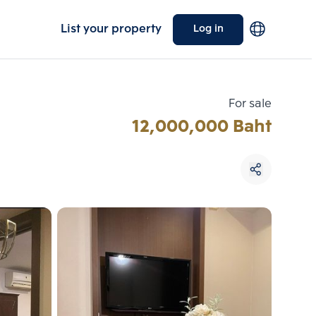
List your property
Log in
For sale
12,000,000 Baht
Choose comparative unit
Maximum 3 units
ive units
Compare
 3
Clear all