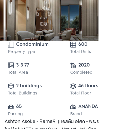
Condominium
600
Property type
Total Units
3-3-77
2020
Total Area
Completed
2 buildings
46 floors
Total Buildings
Total Floor
65
ANANDA 
Parking
Brand
DEVELOPMENT 
Ashton Asoke - Rama9 (แอสตัน อโศก - พระราม9) คอนโด
PUBLIC CO., 