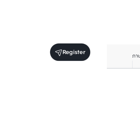
Register
ภา
Units for sale in the same project