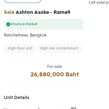
Compare
List your 
Sale
Ashton Asoke - Rama9
Structure checked
Ratchathewi, Bangkok
High-floor unit
High rise condominum
New CBD
For sale
26,880,000 Baht
Unit Details