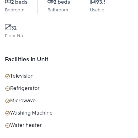
2 beds
2 beds
93.54 Sq.m.
Bedroom
Bathroom
Usable area
32
Floor No.
Facilities In Unit
Television
Refrigerator
Microwave
Washing Machine
Water heater