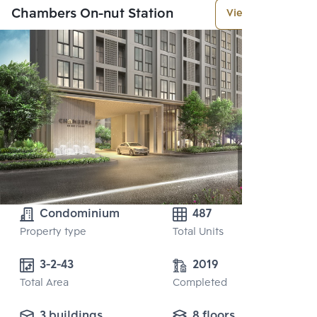
Chambers On-nut Station
View More
Condominium
487
Property type
Total Units
3-2-43
2019
Total Area
Completed
3 buildings
8 floors