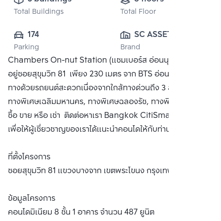
Total Buildings
Total Floor
174
SC ASSET 
Parking
Brand
CORPORATION 
Chambers On-nut Station (แชมเบอร์ส อ่อนนุช สเตชั่น) ตั้ง
PUBLIC CO., 
อยู่ซอยสุขุมวิท 81 เพียง 230 เมตร จาก BTS อ่อนนุชและเดิน
LTD.
ทางด้วยรถยนต์สะดวกเนื่องจากใกล้ทางด่วนถึง 3 สาย ได้แก่
ทางพิเศษเฉลิมมหานคร, ทางพิเศษฉลองรัช, ทางพิเศษสาย S1
ซื้อ ขาย หรือ เช่า ติดต่อหาเรา Bangkok CitiSmart ได้ทันที
เพื่อให้ผู้เชี่ยวชาญของเราได้แนะนำคอนโดให้กับท่าน
ที่ตั้งโครงการ
ซอยสุขุมวิท 81 แขวงบางจาก เขตพระโขนง กรุงเทพฯ
ข้อมูลโครงการ
คอนโดมิเนียม 8 ชั้น 1 อาคาร จำนวน 487 ยูนิต