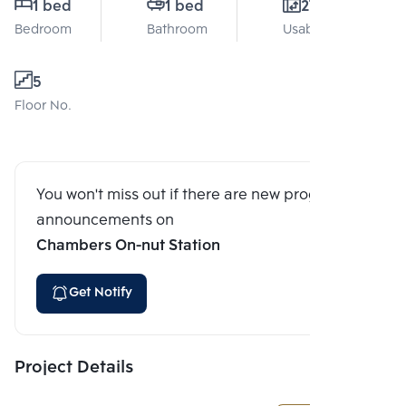
1 bed
1 bed
27 Sq.m.
Bedroom
Bathroom
Usable area
5
Floor No.
You won't miss out if there are new program
announcements on
Chambers On-nut Station
Get Notify
Project Details