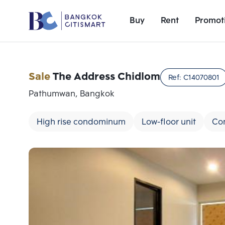
Buy
Rent
Promot
Sale
The Address Chidlom
Ref:
C14070801
Pathumwan, Bangkok
High rise condominum
Low-floor unit
Co
Add comparative units
Number 1