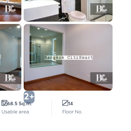
2+
68.5 Sq.m.
14
Usable area
Floor No.