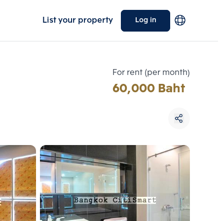
List your property
Log in
For rent (per month)
60,000 Baht
Choose comparative unit
Maximum 3 units
ive units
Compare
 3
Clear all