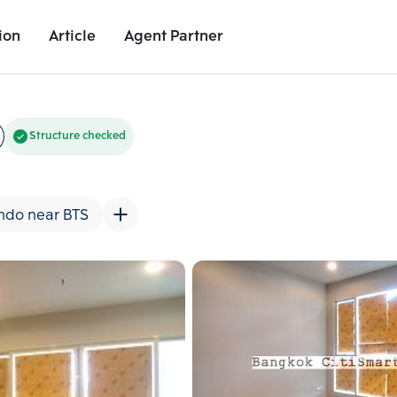
ion
Article
Agent Partner
Unit Images
Unit Details
Project Details
Nearby Places
Structure checked
ndo near BTS
Add comparative units
Add comparat
Number 2
Number