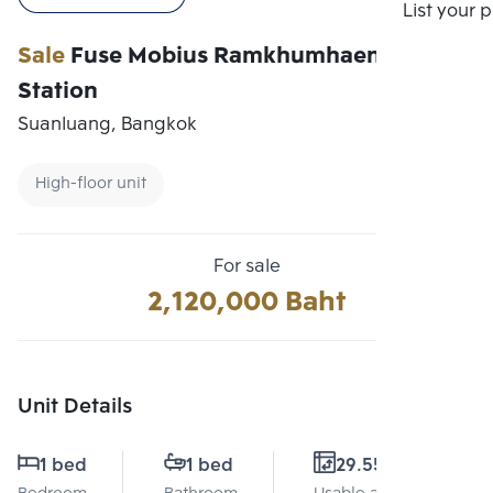
Compare
List your 
Sale
Fuse Mobius Ramkhumhaeng
Station
Suanluang, Bangkok
High-floor unit
For sale
2,120,000 Baht
Unit Details
1 bed
1 bed
29.55 Sq.m.