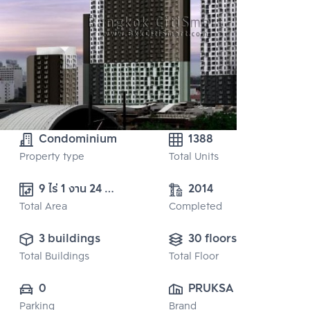
Condominium
1388
Property type
Total Units
9 ไร่ 1 งาน 24 
2014
Total Area
ตารางวา
Completed
3 buildings
30 floors
Total Buildings
Total Floor
0
PRUKSA REAL 
Parking
Brand
ESTATE PUBLIC 