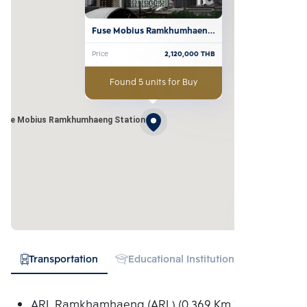
Fuse Mobius Ramkhumhaeng 
Station
Price
2,120,000
THB
Found 5 units for Buy
Fuse Mobius Ramkhumhaeng Station
Transportation
Educational Institution
Hospital
ARL Ramkhamhaeng (ARL) (0.369 Km.)