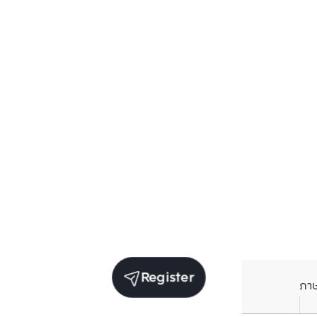
Register
ภา