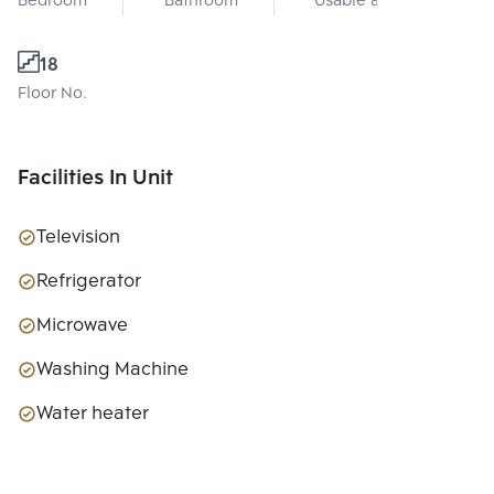
Bedroom
Bathroom
Usable area
18
Floor No.
Facilities In Unit
Television
Refrigerator
Microwave
Washing Machine
Water heater