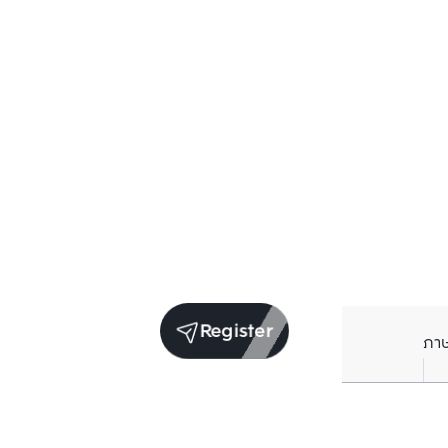
Register
ภา