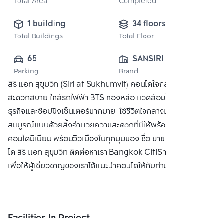
Total Area
Completed
1 building
34 floors
Total Buildings
Total Floor
65
SANSIRI PUBLIC 
Parking
Brand
CO., LTD.
สิริ แอท สุขุมวิท (Siri at Sukhumvit) คอนโดใจกลางสุขุมวิท
สะดวกสบาย ใกล้รถไฟฟ้า BTS ทองหล่อ แวดล้อมไปด้วยแหล่ง
ธุรกิจและช๊อปปิ้งเซ็นเตอร์มากมาย ใช้ชีวิตใจกลางเมืองอย่าง
สมบูรณ์แบบด้วยสิ้งอำนวยความสะดวกที่มีให้พร้อมใน
คอนโดมิเนียม พร้อมวิวเมืองในทุกมุมมอง ซื้อ ขาย หรือ เช่า คอน
โด สิริ แอท สุขุมวิท ติดต่อหาเรา Bangkok CitiSmart ได้ทันที
เพื่อให้ผู้เชี่ยวชาญของเราได้แนะนำคอนโดให้กับท่าน