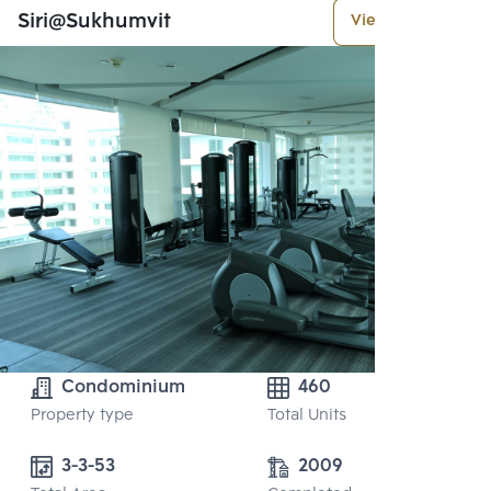
Siri@Sukhumvit
View More
Condominium
460
Property type
Total Units
3-3-53 
2009