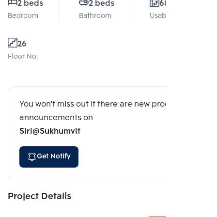
2 beds
2 beds
68 Sq.m.
Bedroom
Bathroom
Usable area
26
Floor No.
You won't miss out if there are new program
announcements on
Siri@Sukhumvit
Get Notify
Project Details