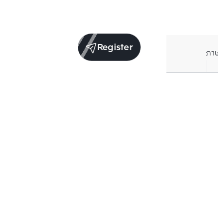
Register
ภา
Units for sale in the same project