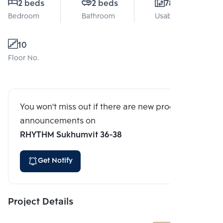
2 beds
2 beds
78 Sq.m.
Bedroom
Bathroom
Usable area
10
Floor No.
You won't miss out if there are new program
announcements on
RHYTHM Sukhumvit 36-38
Get Notify
Project Details