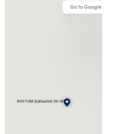
Go to Google Map
RHYTHM Sukhumvit 36-38