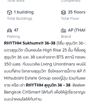
Total Area
Completed
1 building
25 floors
Total Buildings
Total Floor
47
AP (THAILAND) 
Parking
Brand
PUBLIC CO., 
RHYTHM Sukhumvit 36-38
(ริธึ่ม สุขุมวิท 36-38) คอนโด
LTD.
แถวสุขุมวิท เป็นคอนโด High Rise 25 ชั้น ที่ตั้งอยู่ระหว่างซอย
สุขุมวิท 36 และ 38 และห่างจาก BTS สถานี ทองหล่อ ประมาณ
350 เมตร กับแนวคิด Living Unordinary พบมิติการใช้ชีวิตรูป
แบบที่ต่าง ใจกลางสุขุมวิท ซึ่งโครงการนี้ทาง AP กับ
Mitsubishi Estate Group ของญี่ปุ่น ร่วมกันออกแบบ ซื้อ
ขาย หรือ เช่า
RHYTHM สุขุมวิท 36 - 38
ติดต่อหาเรา
Bangkok CitiSmart ได้ทันที เพื่อให้ผู้เชี่ยวชาญของเราได้
แนะนำคอนโดให้กับท่าน