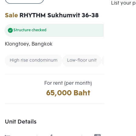
Compare
List your 
Sale
RHYTHM Sukhumvit 36-38
Structure checked
Klongtoey, Bangkok
High rise condominum
Low-floor unit
Condo near B
For rent (per month)
65,000 Baht
Unit Details