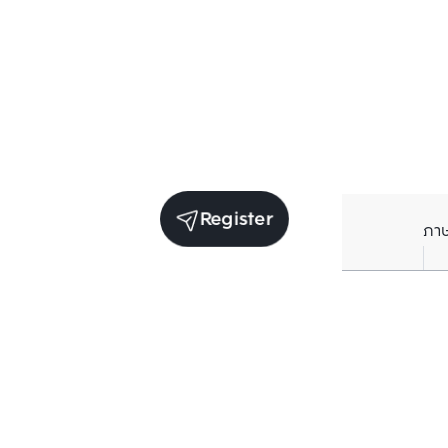
Register
ภา
Units for sale in the same project