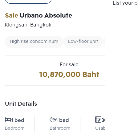
Compare
List your 
Sale
Urbano Absolute
Klongsan, Bangkok
High rise condominum
Low-floor unit
Condo near B
For sale
10,870,000 Baht
Unit Details
1 bed
1 bed
30 Sq.m.
Bedroom
Bathroom
Usable area