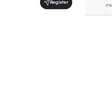
Register
ภา
Units for sale in the same project