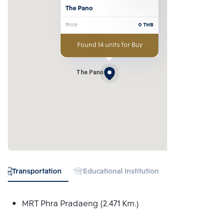
The Pano
Price
0
THB
Found 14 units for Buy
The Pano
Transportation
Educational Institution
Hospital
MRT Phra Pradaeng (2.471 Km.)