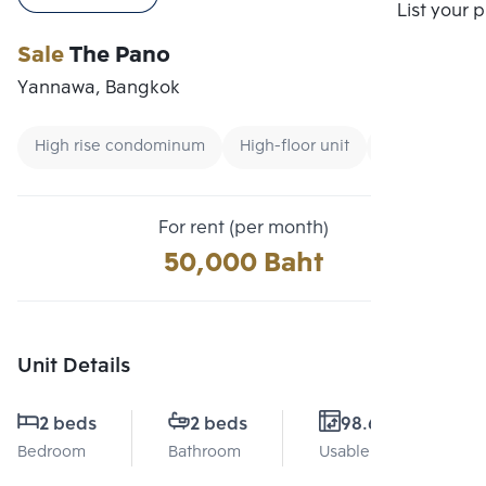
Compare
List your 
Sale
The Pano
Yannawa, Bangkok
High rise condominum
High-floor unit
Condo near 
For rent (per month)
50,000 Baht
Unit Details
2 beds
2 beds
98.6 Sq.m.
Bedroom
Bathroom
Usable area