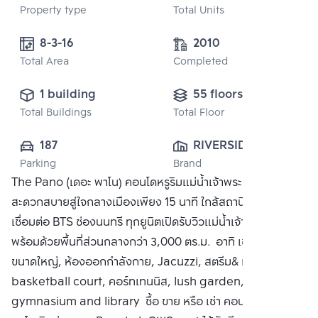
Property type
Total Units
8-3-16
2010
Total Area
Completed
1 building
55 floors
Total Buildings
Total Floor
187
RIVERSIDE 
Parking
Brand
HOMES CO., 
The Pano (เดอะ พาโน) คอนโดหรูริมแม่น้ำเจ้าพระยา เดินทาง
LTD.
สะดวกสบายสู่ใจกลางเมืองเพียง 15 นาที ใกล้สถานีรถ BRT
เชื่อมต่อ BTS ช่องนนทรี ทุกยูนิตเปิดรับวิวแม่น้ำเจ้าพระยา
พร้อมด้วยพื้นที่ส่วนกลางกว่า 3,000 ตร.ม. อาทิ เช่น สระว่ายน้ำ
ขนาดใหญ่, ห้องออกกำลังกาย, Jacuzzi, สตรีม& เซาน่า, half
basketball court, คอร์ทเทนนิส, lush garden, BBQ pits,
gymnasium and library ซื้อ ขาย หรือ เช่า คอนโด เดอะ