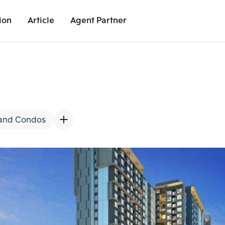
ion
Article
Agent Partner
Unit Images
Unit Details
Project Details
Nearby Places
and Condos
Add comparative units
Add comparat
Number 2
Number