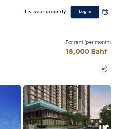
List your property
Log in
For rent (per month)
18,000 Baht
Choose comparative unit
Maximum 3 units
ive units
Compare
 3
Clear all