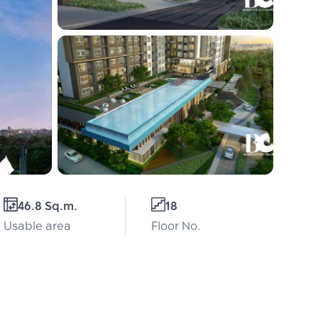
46.8 Sq.m.
18
Usable area
Floor No.