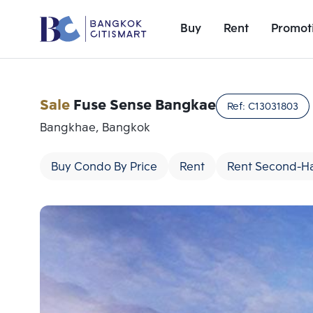
Buy
Rent
Promot
Sale
Fuse Sense Bangkae
Ref:
C13031803
Bangkhae, Bangkok
Buy Condo By Price
Rent
Rent Second-H
Add comparative units
Number 1