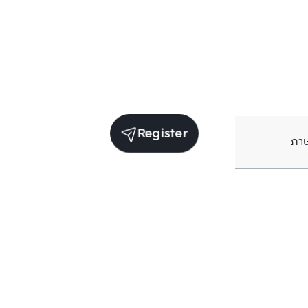
Register
ภา
Units for sale in the same project