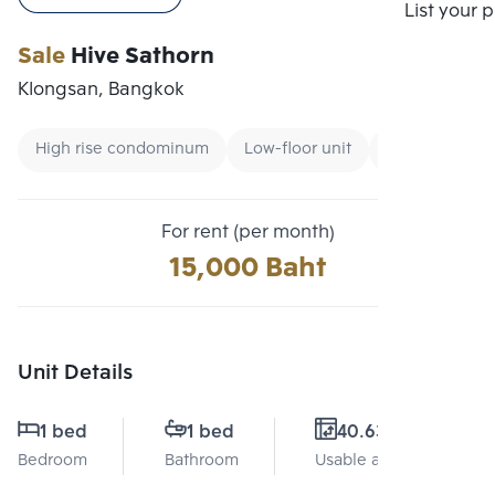
Compare
List your 
Sale
Hive Sathorn
Klongsan, Bangkok
High rise condominum
Low-floor unit
Condo near B
For rent (per month)
15,000 Baht
Unit Details
1 bed
1 bed
40.63 Sq.m.
Bedroom
Bathroom
Usable area