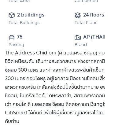
Total Area
Completed
2 buildings
24 floors
Total Buildings
Total Floor
75
AP (THAILAND) 
Parking
Brand
PUBLIC CO., 
The Address Chidlom (ดิ แอสเดรส ชิดลม) คอนโดที่ให้คุณใช้
LTD.
ชีวิตเหนือระดับ เดินทางสะดวกสบาย ห่างจากสถานีรถไฟฟ้า BTS
ชิดลม 300 เมตร และห่างจากห้างสรรพสินค้าเซ็นทรัล ชิดลม
200 เมตร คอนโดหรู อยู่ใจกลางเมืองย่านชิดลม สิ่งอำนวย
สะดวกครบครัน ใกล้แหล่งช้อปปิ้งชั้นนำมากมาย อย่าง เซ็นทรัล
ชิดลม,เซ็นทรัลเวิลด์, เกษรพลาซ่า, สยามพารากอน ซื้อ ขาย หรือ
เช่า คอนโด ดิ แอสเดรส ชิดลม ติดต่อหาเรา Bangkok
CitiSmart ได้ทันที เพื่อให้ผู้เชี่ยวชาญของเราได้แนะนำคอนโดให้
กับท่าน