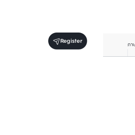
Register
ภา
Units for sale in the same project