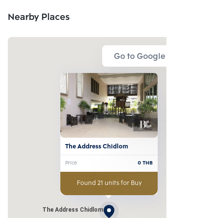
Nearby Places
Go to Google Map
The Address Chidlom
Price
0
THB
Found 21 units for Buy
The Address Chidlom