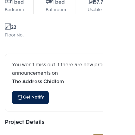
1 bed
1 bed
57.71 Sq.m.
Bedroom
Bathroom
Usable area
22
Floor No.
You won't miss out if there are new program
announcements on
The Address Chidlom
Get Notify
Project Details