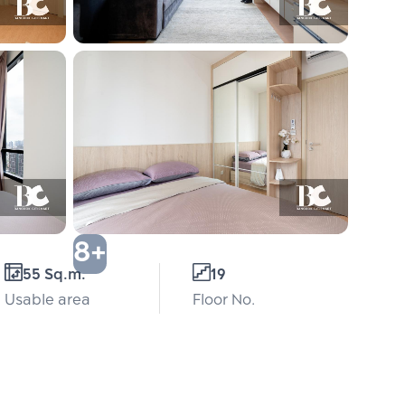
8+
55 Sq.m.
19
Usable area
Floor No.