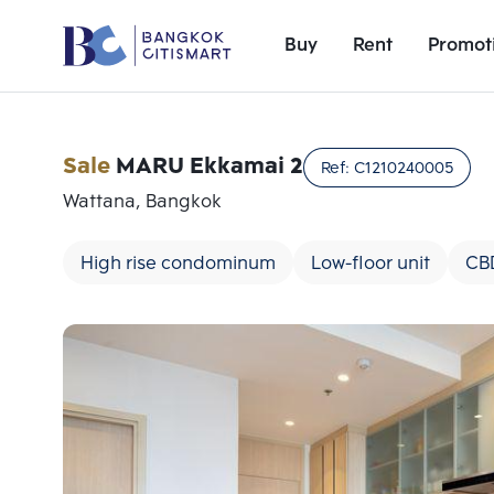
Buy
Rent
Promot
Sale
MARU Ekkamai 2
Ref:
C1210240005
Wattana, Bangkok
High rise condominum
Low-floor unit
CB
Add comparative units
Number 1