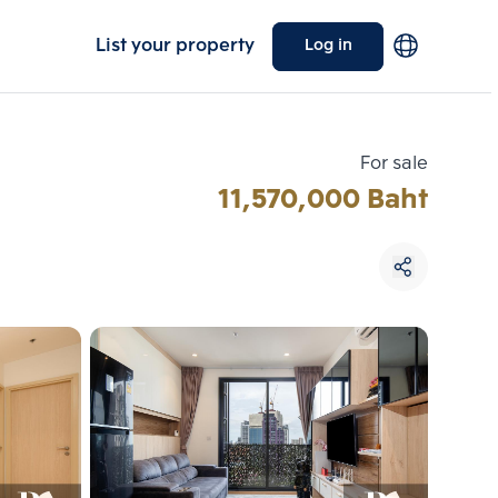
List your property
Log in
For sale
11,570,000 Baht
Choose comparative unit
Maximum 3 units
ive units
Compare
 3
Clear all