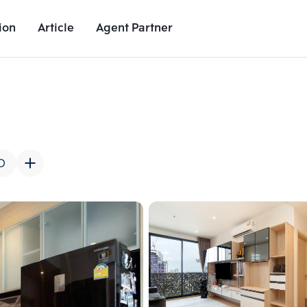
ion
Article
Agent Partner
Unit Images
Unit Details
Project Details
Nearby Places
D
Add comparative units
Add comparat
Number 2
Number