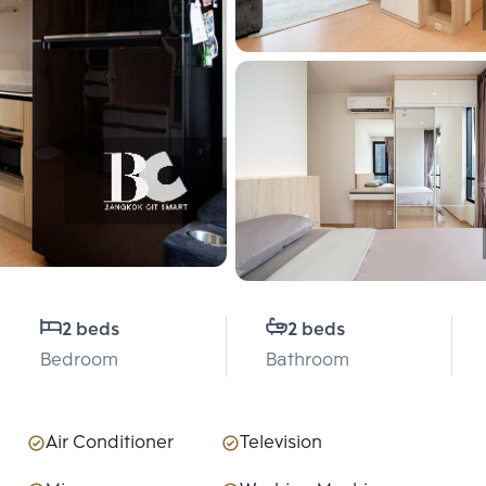
2 beds
2 beds
Bedroom
Bathroom
Air Conditioner
Television