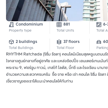
Condominium
881
6-
Property type
Total Units
Total 
2 buildings
37 floors
6
Total Buildings
Total Floor
Parkin
RHYTHM Ratchada (ริธึ่ม รัชดา) คอนโดมิเนียมสุดหรูบนถนนรัชดา
ใจกลางศูนย์กลางที่อยู่อาศัย และแหล่งช้อปปิ้ง เอนเตอร์เทนเม้นท์ 
พระราม 9, ฟอร์จูน ทาวน์, เทสโก้ โลตัส, บิ๊กซี และโรงเรียน นานาช
อำนวยความสะดวกครบครัน ซื้อ ขาย หรือ เช่า คอนโด ริธึ่ม รัชดา ต
เชี่ยวชาญของเราได้แนะนำคอนโดให้กับท่าน