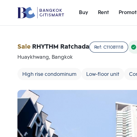
Buy
Rent
Promot
Sale
RHYTHM Ratchada
Ref:
C11081118
Huaykhwang, Bangkok
High rise condominum
Low-floor unit
Co
Add comparative units
Number 1