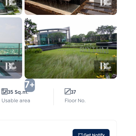
7+
35 Sq.m.
37
Usable area
Floor No.
Get Notify