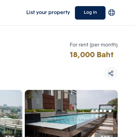
List your property
Log in
For rent (per month)
18,000 Baht
Choose comparative unit
Maximum 3 units
ive units
Compare
 3
Clear all