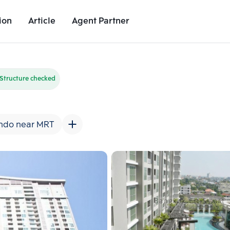
ion
Article
Agent Partner
Unit Images
Unit Details
Project Details
Nearby Places
Structure checked
ndo near MRT
Add comparative units
Add comparat
Number 2
Number