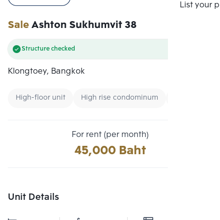
Compare
List your 
Sale
Ashton Sukhumvit 38
Structure checked
Klongtoey, Bangkok
High-floor unit
High rise condominum
Condo near 
For rent (per month)
45,000 Baht
Unit Details