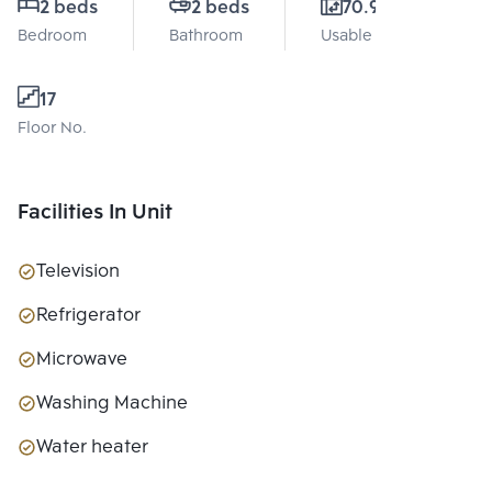
2 beds
2 beds
70.95 Sq.m.
Bedroom
Bathroom
Usable area
17
Floor No.
Facilities In Unit
Television
Refrigerator
Microwave
Washing Machine
Water heater