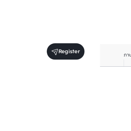
Register
ภา
Units for sale in the same project