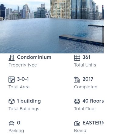
Condominium
361
Property type
Total Units
3-0-1 
2017
Total Area
Completed
1 building
40 floors
Total Buildings
Total Floor
0
EASTERN STAR 
Parking
Brand
REAL EATATE 