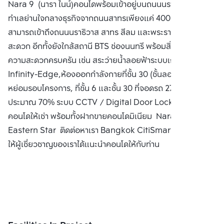
Nara 9 (นารา ไนน์)คอนโดพร้อมเข้าอยู่บนถนนนราธิวาส-สาทร
PUBLIC CO., 
ทำเลย่านใจกลางธุรกิจจากถนนสาทรเพียงแค่ 400 เมตรที่
LTD.
สามารถเข้าถึงถนนนราธิวาส สาทร สีลม และพระราม 3 ได้อย่าง
สะดวก อีกทั้งยังใกล้สถานี BTS ช่องนนทรี พร้อมสิ่งอำนวย
ความสะดวกครบครัน เช่น สระว่ายน้ำลอยฟ้าระบบเกลือ แบบ
Infinity-Edge,ห้องออกกำลังกายที่ชั้น 30 (ชั้นลอย),สวน
หย่อมรอบโครงการ, ที่ชั้น 6 และชั้น 30 ที่จอดรถ 277 คัน คิดเป็น
ประมาณ 70% ระบบ CCTV / Digital Door Lock ซื้อคอนโด
คอนโดให้เช่า พร้อมทั้งฝากขายคอนโดมิเนียม Nara 9 by
Eastern Star ติดต่อหาเรา Bangkok CitiSmart ได้ทันที เพื่อ
ให้ผู้เชี่ยวชาญของเราได้แนะนำคอนโดให้กับท่าน