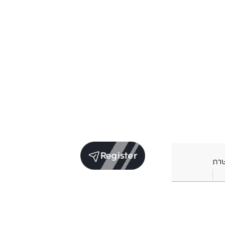
Register
ภา