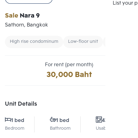
Compare
List your 
Sale
Nara 9
Sathorn, Bangkok
High rise condominum
Low-floor unit
Condo near B
For rent (per month)
30,000 Baht
Unit Details
1 bed
1 bed
43 Sq.m.
Bedroom
Bathroom
Usable area