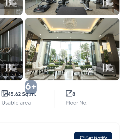
6+
45.62 Sq.m.
8
Usable area
Floor No.
Get Notify