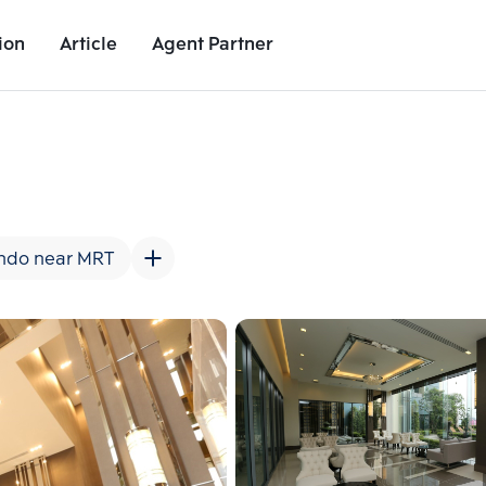
ion
Article
Agent Partner
Unit Images
Unit Details
Project Details
Nearby Places
ndo near MRT
Add comparative units
Add comparat
Number 2
Number