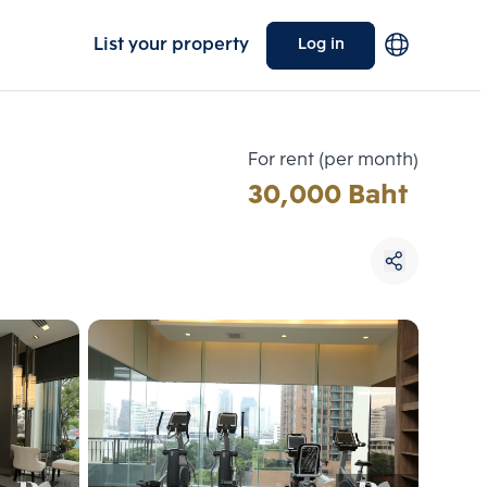
List your property
Log in
For rent (per month)
30,000 Baht
Choose comparative unit
Maximum 3 units
ive units
Compare
 3
Clear all