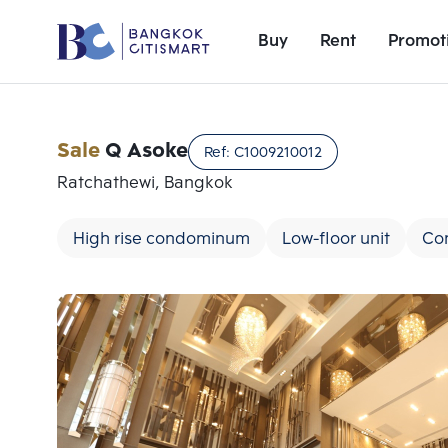
Buy
Rent
Promot
Sale
Q Asoke
Ref:
C1009210012
Ratchathewi, Bangkok
High rise condominum
Low-floor unit
Co
Add comparative units
Number 1