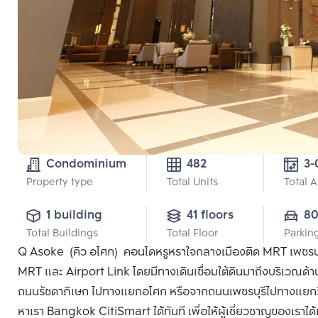
Condominium
482
Property type
Total Units
Total 
1 building
41 floors
8
Total Buildings
Total Floor
Parkin
Q Asoke (คิว อโศก) คอนโดหรูหราใจกลางเมืองติด MRT เพชรบุร
MRT และ Airport Link โดยมีทางเดินเชื่อมใต้ดินมาถึงบริเวณด้
ถนนรัชดาภิเษก ไปทางแยกอโศก หรือจากถนนเพชรบุรีไปทางแยกวิทยุ
หาเรา Bangkok CitiSmart ได้ทันที เพื่อให้ผู้เชี่ยวชาญของเราไ