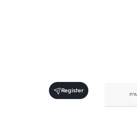
Register
ภา