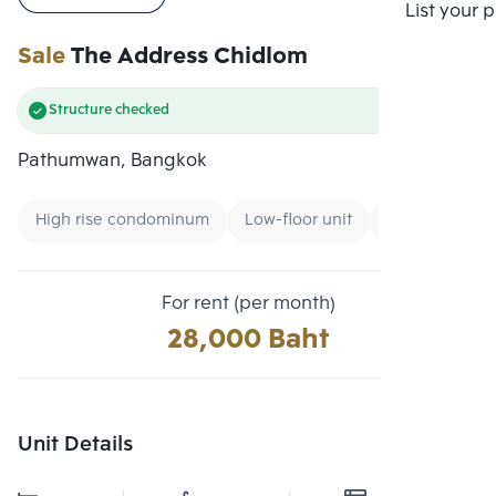
Compare
List your 
Sale
The Address Chidlom
Structure checked
Pathumwan, Bangkok
High rise condominum
Low-floor unit
Condo near B
For rent (per month)
28,000 Baht
Unit Details