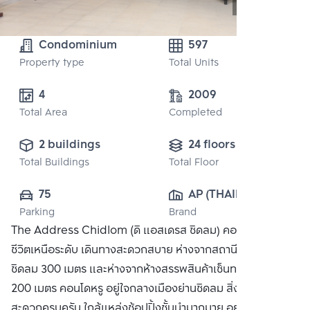
Condominium
597
Property type
Total Units
4
2009
Total Area
Completed
2 buildings
24 floors
Total Buildings
Total Floor
75
AP (THAILAND) 
Parking
Brand
PUBLIC CO., 
The Address Chidlom (ดิ แอสเดรส ชิดลม) คอนโดที่ให้คุณใช้
LTD.
ชีวิตเหนือระดับ เดินทางสะดวกสบาย ห่างจากสถานีรถไฟฟ้า BTS
ชิดลม 300 เมตร และห่างจากห้างสรรพสินค้าเซ็นทรัล ชิดลม
200 เมตร คอนโดหรู อยู่ใจกลางเมืองย่านชิดลม สิ่งอำนวย
สะดวกครบครัน ใกล้แหล่งช้อปปิ้งชั้นนำมากมาย อย่าง เซ็นทรัล