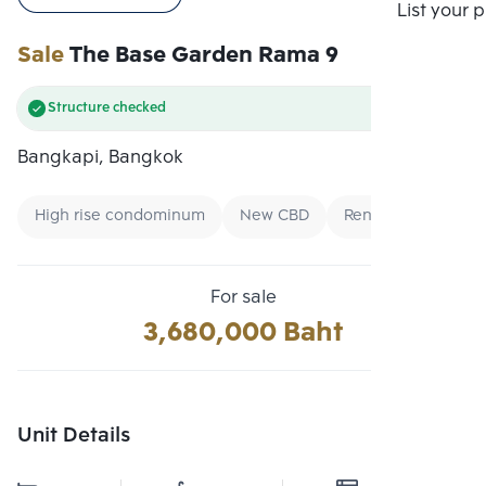
Compare
List your 
Sale
The Base Garden Rama 9
Structure checked
Bangkapi, Bangkok
High rise condominum
New CBD
Renting foreigners
For sale
3,680,000 Baht
Unit Details