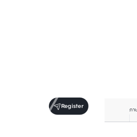
Register
ภา