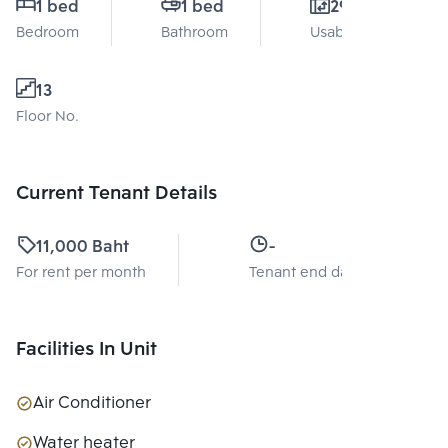
1 bed
1 bed
29 Sq.m.
Bedroom
Bathroom
Usable area
13
Floor No.
Current Tenant Details
11,000 Baht
-
For rent per month
Tenant end date
Facilities In Unit
Air Conditioner
Water heater