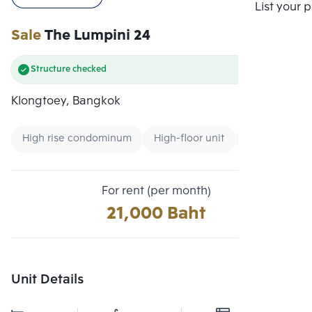
Compare
List your 
Sale
The Lumpini 24
Structure checked
Klongtoey, Bangkok
High rise condominum
High-floor unit
Condo near 
For rent (per month)
21,000 Baht
Unit Details