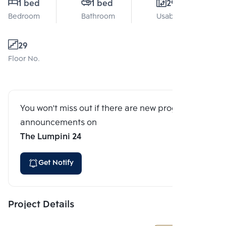
1 bed
1 bed
29 Sq.m.
Bedroom
Bathroom
Usable area
29
Floor No.
You won't miss out if there are new program
announcements on
The Lumpini 24
Get Notify
Project Details