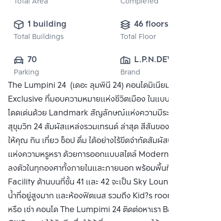
Total Area
Completed
1 building
46 floors
Total Buildings
Total Floor
70
L.P.N.DEVELOPMENT
Parking
Brand
 PUBLIC CO., 
The Lumpini 24 (เดอะ ลุมพินี 24) คอนโดมิเนียมระดับ
LTD.
Exclusive ที่มอบความหมายแห่งชีวิตเมือง ในแบบที่คุณค้นหา
โดดเด่นด้วย Landmark สัญลักษณ์แห่งความมีระดับใจกลาง
สุขุมวิท 24 สัมผัสแหล่งรวมเทรนด์ ล่าสุด สีสันของกรุงเทพฯ ที่
ให้คุณ กิน เที่ยว ช็อป ดื่ม ได้อย่างไร้ขีดจำกัดสัมผัสบรรยากาศ
แห่งความหรูหรา ด้วยการออกแบบสไตล์ Modern Luxury ที่
ลงตัวในทุกองศาทั้งภายในและภายนอก พร้อมพื้นที่ส่วนกลาง
Facility ด้านบนที่ชั้น 41 และ 42 จะเป็น Sky Lounge, สระว่าย
น้ำที่อยู่สูงมาก และห้องฟิตเนส รวมถึง Kid?s room ซื้อ ขาย
หรือ เช่า คอนโด The Lumpimi 24 ติดต่อหาเรา Bangkok