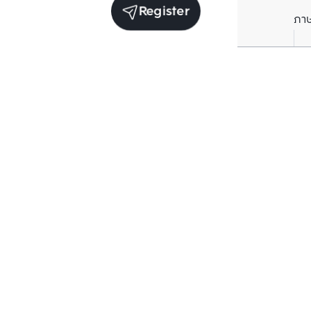
Register
ภา
Units for sale in the same project
Structure checked