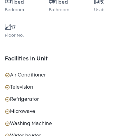
1 bed
1 bed
52 Sq.m.
Bedroom
Bathroom
Usable area
17
Floor No.
Facilities In Unit
Air Conditioner
Television
Refrigerator
Microwave
Washing Machine
Water heater