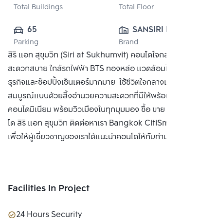
Total Buildings
Total Floor
65
SANSIRI PUBLIC 
Parking
Brand
CO., LTD.
สิริ แอท สุขุมวิท (Siri at Sukhumvit) คอนโดใจกลางสุขุมวิท
สะดวกสบาย ใกล้รถไฟฟ้า BTS ทองหล่อ แวดล้อมไปด้วยแหล่ง
ธุรกิจและช๊อปปิ้งเซ็นเตอร์มากมาย ใช้ชีวิตใจกลางเมืองอย่าง
สมบูรณ์แบบด้วยสิ้งอำนวยความสะดวกที่มีให้พร้อมใน
คอนโดมิเนียม พร้อมวิวเมืองในทุกมุมมอง ซื้อ ขาย หรือ เช่า คอน
โด สิริ แอท สุขุมวิท ติดต่อหาเรา Bangkok CitiSmart ได้ทันที
เพื่อให้ผู้เชี่ยวชาญของเราได้แนะนำคอนโดให้กับท่าน
Facilities In Project
24 Hours Security