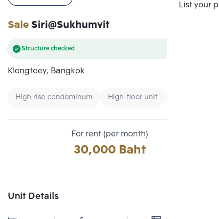
Compare
List your 
Sale
Siri@Sukhumvit
Structure checked
Klongtoey, Bangkok
High rise condominum
High-floor unit
Condo near 
For rent (per month)
30,000 Baht
Unit Details