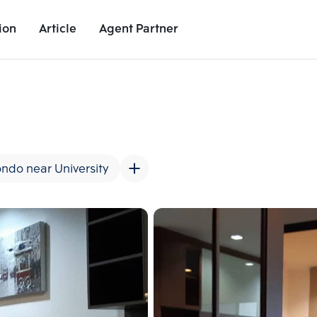
ion
Article
Agent Partner
Unit Images
Unit Details
Project Details
Nearby Places
ndo near University
Add comparative units
Add comparat
Number 2
Number