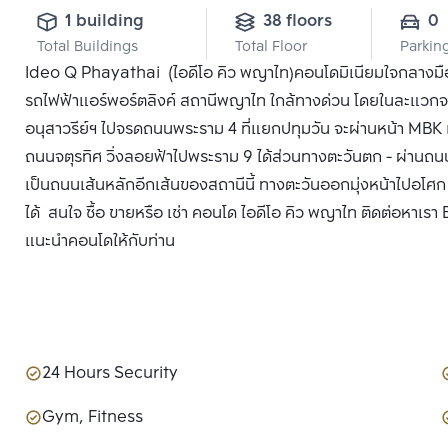
1 building
38 floors
0
Total Buildings
Total Floor
Parkin
Ideo Q Phayathai (ไอดีโอ คิว พญาไท)คอนโดมิเนียมใจกลางมื
รถไฟฟ้าแอร์พอร์ตลิงค์ สถานีพญาไท ใกล้ทางด่วน โดยในละแวกจะม
อนุสาวรีย์ฯ ไปจรดถนนพระราม 4 ที่แยกปทุมวัน จะผ่านหน้า MBK
ถนนจตุรทิศ วิ่งลอยฟ้าไปพระราม 9 ได้ส่วนทางตะวันตก - ผ่านถน
เป็นถนนเส้นหลักอีกเส้นของสถานีนี้ ทางตะวันออกมุ่งหน้าไปอโศก
ได้ สนใจ ซื้อ ขายหรือ เช่า คอนโด ไอดีโอ คิว พญาไท ติดต่อหาเรา 
แนะนำคอนโดให้กับท่าน
24 Hours Security
Gym, Fitness