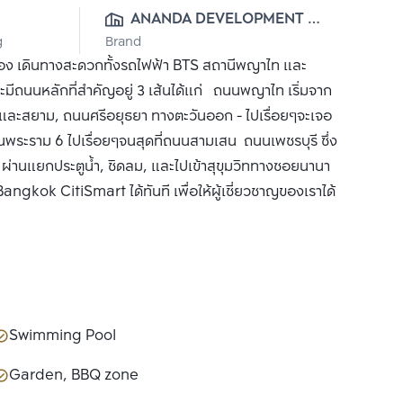
ANANDA DEVELOPMENT 
g
Brand
PUBLIC CO., LTD.
อง เดินทางสะดวกทั้งรถไฟฟ้า BTS สถานีพญาไท และ
ีถนนหลักที่สำคัญอยู่ 3 เส้นได้แก่ ถนนพญาไท เริ่มจาก
 และสยาม, ถนนศรีอยุธยา ทางตะวันออก - ไปเรื่อยๆจะเจอ
นพระราม 6 ไปเรื่อยๆจนสุดที่ถนนสามเสน ถนนเพชรบุรี ซึ่ง
 ผ่านแยกประตูน้ำ, ชิดลม, และไปเข้าสุขุมวิททางซอยนานา
Bangkok CitiSmart ได้ทันที เพื่อให้ผู้เชี่ยวชาญของเราได้
Swimming Pool
Garden, BBQ zone