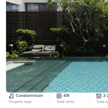
Condominium
476
Property type
Total Units
Total 