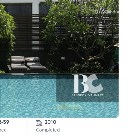
2-2-59 
2010
Area
Completed