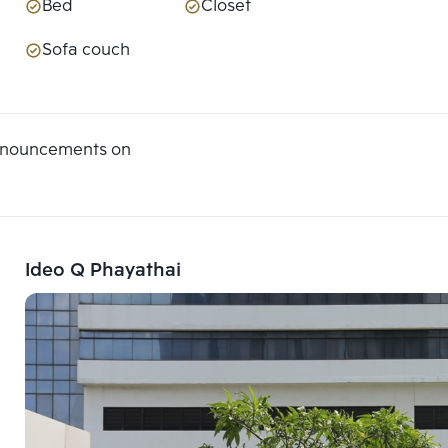
Bed
Closet
Sofa couch
announcements on
Ideo Q Phayathai