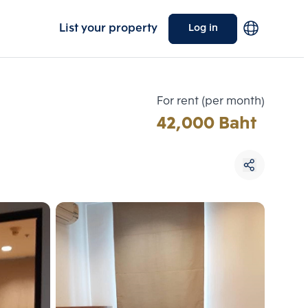
List your property
Log in
For rent (per month)
42,000 Baht
Choose comparative unit
Maximum 3 units
ive units
Compare
 3
Clear all