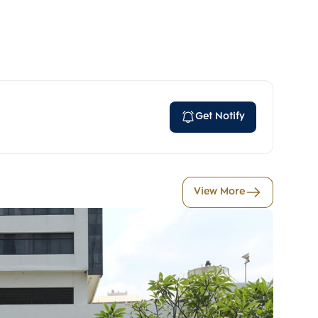
Get Notify
View More