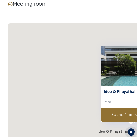
Meeting room
Ideo Q Phayathai
Price
Found 4 units
Ideo Q Phayathai