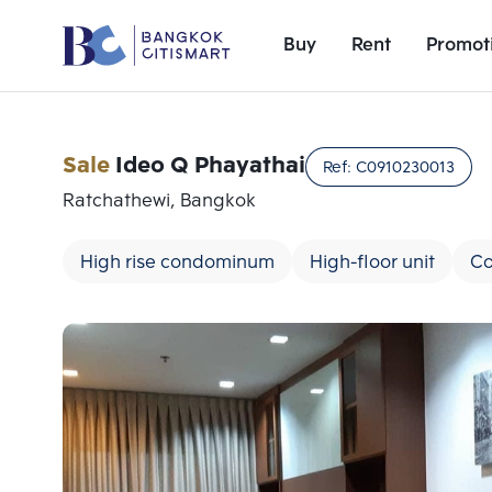
Buy
Rent
Promot
Sale
Ideo Q Phayathai
Ref:
C0910230013
Ratchathewi, Bangkok
High rise condominum
High-floor unit
Co
Add comparative units
Number 1