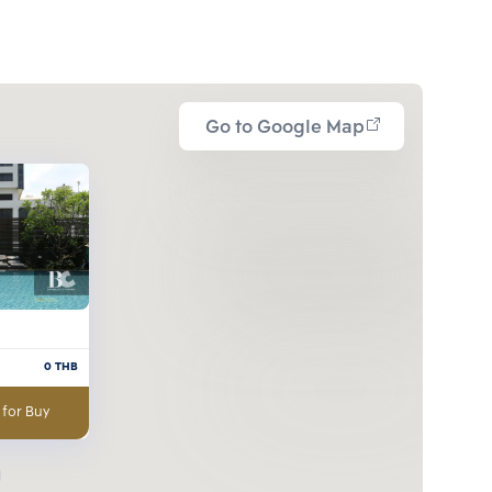
Go to Google Map
0
THB
 for Buy