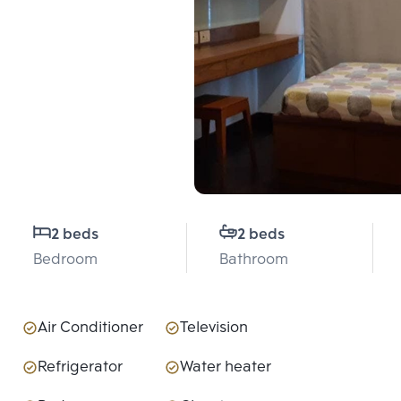
2 beds
2 beds
Bedroom
Bathroom
Air Conditioner
Television
Refrigerator
Water heater