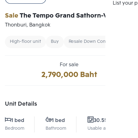
Compare
List your 
Sale
The Tempo Grand Sathorn-Vutagard
Thonburi, Bangkok
High-floor unit
Buy
Resale Down Condo
For sale
2,790,000 Baht
Unit Details
1 bed
1 bed
30.55 Sq.m.
Bedroom
Bathroom
Usable area