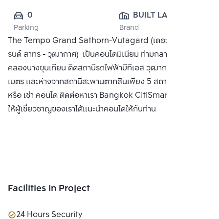
0
BUILT LAND 
Parking
Brand
PUBLIC CO., 
The Tempo Grand Sathorn-Vutagard (เดอะ เทมโป แก
LTD.
รนด์ สาทร - วุฒากาศ) เป็นคอนโดมิเนียม ท่ามกลางสวนริม
คลองบางขุนเทียน ติดสถานีรถไฟฟ้าบีทีเอส วุฒากาศเพียง 30
เมตร และห่างจากสถานีสะพานตากสินเพียง 5 สถานี ซื้อ ขาย
หรือ เช่า คอนโด ติดต่อหาเรา Bangkok CitiSmart ได้ทันที เพื่อ
ให้ผู้เชี่ยวชาญของเราได้แนะนำคอนโดให้กับท่าน
Facilities In Project
24 Hours Security