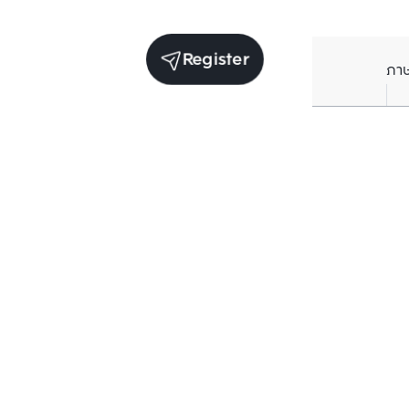
Register
ภา
Units for sale in the same project