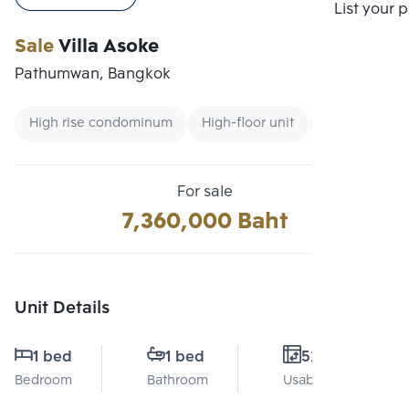
Compare
List your 
Sale
Villa Asoke
Pathumwan, Bangkok
High rise condominum
High-floor unit
Condo near 
For sale
7,360,000 Baht
Unit Details
1 bed
1 bed
52 Sq.m.
Bedroom
Bathroom
Usable area