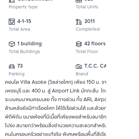
Property type
Total Units
4-1-15
2011
Total Area
Completed
1 building
42 floors
Total Buildings
Total Floor
73
T.C.C. CAPITAL 
Parking
Brand
LAND CO., LTD.
คอนโด Villa Asoke (วิลล่าอโศก) เพียง 150 ม. จาก MRT
เพชรบุรี และ 400 ม. สู่ Airport Link มักกะสัน ใกล้ๆโครงการ มี
ระบบคมนาคมครบเลย ทั้ง ทางด่วน ทั้ง ARL Airport Link แถม
ด้านหลังยังมีท่าเรืออโศก ให้ใช้เรือด่วนได้ และด้วยการออกแบบที่
พิถีพิถัน ขนาดห้องที่มีเนื้อที่เพียงพอสำหรับสมาชิกในครอบครัว
โปร่ง สบายกว่าพร้อมสิ่งอำนวยความสะดวกสำหรับสมาชิกทุก
คนในครอบครัวอย่างแท้จริง พิเศษพร้อมพื้นที่สีเขียวขนาดใหญ่