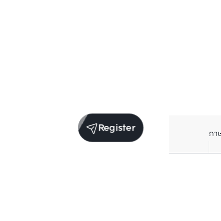
Register
ภา
Units for sale in the same project