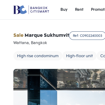
Buy
Rent
Promot
Sale
Marque Sukhumvit
Ref:
C0902240003
Wattana, Bangkok
High rise condominum
High-floor unit
Co
Add comparative units
Number 1