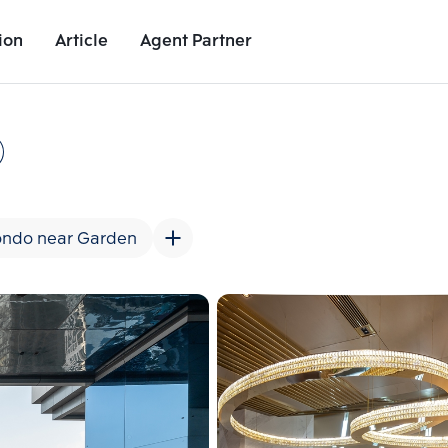
ion
Article
Agent Partner
Unit Images
Unit Details
Project Details
Nearby Places
ndo near Garden
Add comparative units
Add comparat
Number 2
Number