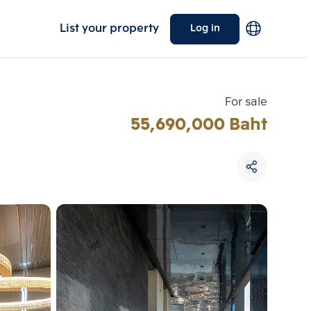
List your property
Log in
For sale
55,690,000 Baht
Choose comparative unit
Maximum 3 units
ive units
Compare
 3
Clear all