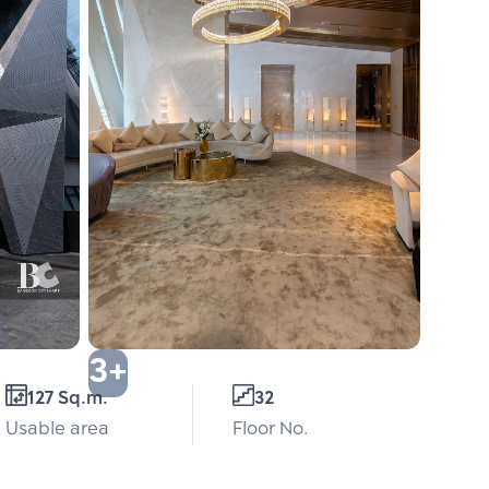
3+
127 Sq.m.
32
Usable area
Floor No.