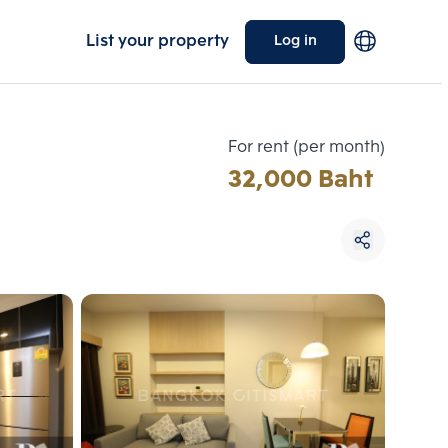
List your property
Log in
For rent (per month)
32,000 Baht
Choose comparative unit
Maximum 3 units
ive units
Compare
 3
Clear all