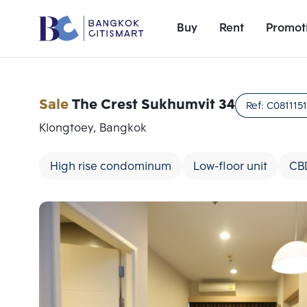
Buy
Rent
Promot
Sale
The Crest Sukhumvit 34
Ref:
C0811151
Klongtoey, Bangkok
High rise condominum
Low-floor unit
CB
Add comparative units
Number 1