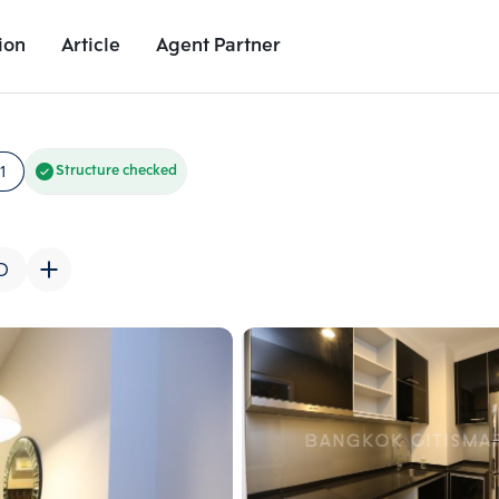
ion
Article
Agent Partner
Unit Images
Unit Details
Project Details
Nearby Places
1
Structure checked
D
Add comparative units
Add comparat
Number 2
Number