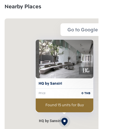
Nearby Places
Go to Google Map
HQ by Sansiri
Price
0
THB
Found 15 units for Buy
HQ by Sansiri