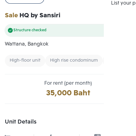
Compare
List your 
Sale
HQ by Sansiri
Structure checked
Wattana, Bangkok
High-floor unit
High rise condominum
Condo near 
For rent (per month)
35,000 Baht
Unit Details