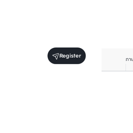
Register
ภา
Units for sale in the same project