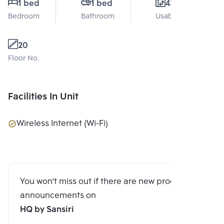
1 bed
1 bed
43 Sq.m.
Bedroom
Bathroom
Usable area
20
Floor No.
Facilities In Unit
Wireless Internet (Wi-Fi)
You won't miss out if there are new program
announcements on
HQ by Sansiri