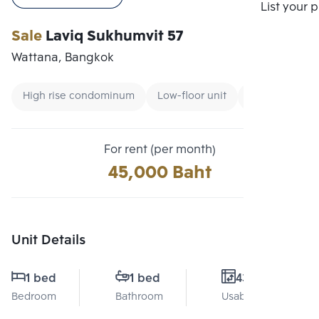
Compare
List your 
Sale
Laviq Sukhumvit 57
Wattana, Bangkok
High rise condominum
Low-floor unit
CBD
For rent (per month)
45,000 Baht
Unit Details
1 bed
1 bed
43 Sq.m.
Bedroom
Bathroom
Usable area