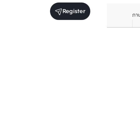
Register
ภา
Units for sale in the same project