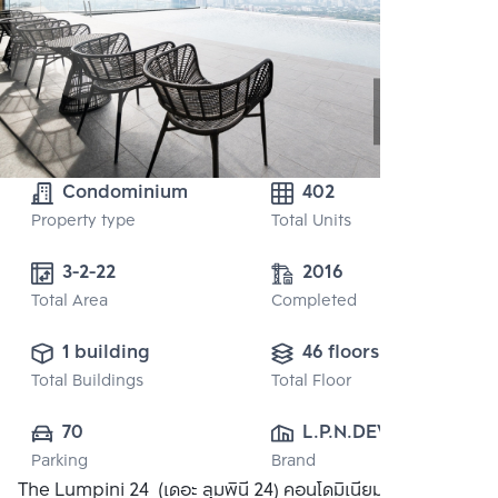
Condominium
402
Property type
Total Units
3-2-22 
2016
Total Area
Completed
1 building
46 floors
Total Buildings
Total Floor
70
L.P.N.DEVELOPMENT
Parking
Brand
 PUBLIC CO., 
The Lumpini 24 (เดอะ ลุมพินี 24) คอนโดมิเนียมระดับ
LTD.