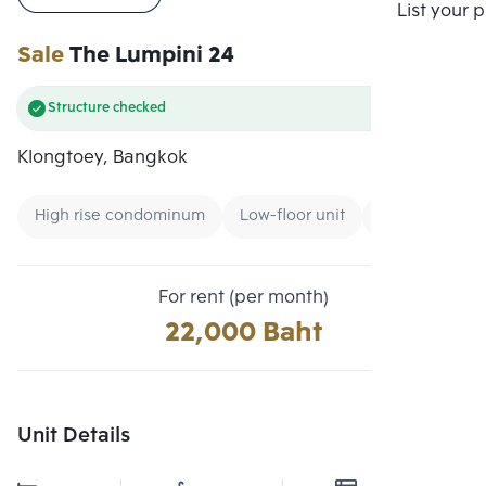
Compare
List your 
Sale
The Lumpini 24
Structure checked
Klongtoey, Bangkok
High rise condominum
Low-floor unit
Condo near G
For rent (per month)
22,000 Baht
Unit Details