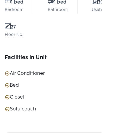
1 bed
1 bed
30 Sq.m.
Bedroom
Bathroom
Usable area
27
Floor No.
Facilities In Unit
Air Conditioner
Bed
Closet
Sofa couch