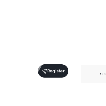
Register
ภา