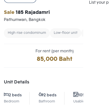
Compare
List your 
Sale
185 Rajadamri
Pathumwan, Bangkok
High rise condominum
Low-floor unit
CBD
For rent (per month)
85,000 Baht
Unit Details
2 beds
2 beds
105 Sq.m.
Bedroom
Bathroom
Usable area