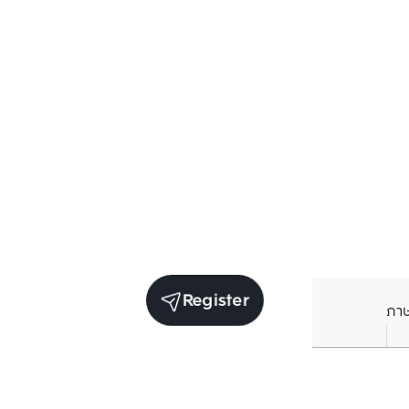
Register
ภา