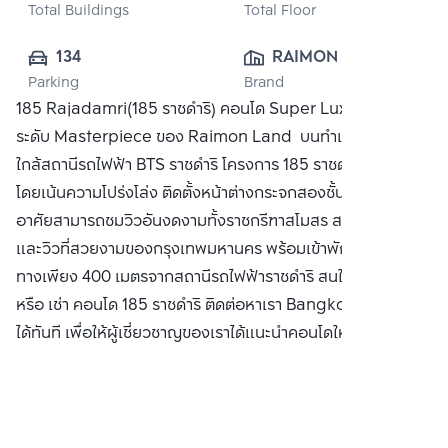
Total Buildings
Total Floor
134
RAIMON LAND 
Parking
Brand
PUBLIC CO., 
185 Rajadamri(185 ราชดำริ) คอนโด Super Luxury ผลงาน
LTD.
ระดับ Masterpiece ของ Raimon Land บนทำเลย่าน CBD
ใกล้สถานีรถไฟฟ้า BTS ราชดำริ โครงการ 185 ราชดำริ ออกแบบ
โดยเน้นความโปร่งโล่ง ติดตั้งหน้าต่างกระจกสองชั้นซึ่งทำให้ผู้พัก
อาศัยสามารถชมวิวอันงดงามทั้งราชกรีฑาสโมสร สวนลุมพินี
และวิวที่สวยงามของกรุงเทพมหานคร พร้อมเข้าพักอาศัย เดิน
ทางเพียง 400 เมตรจากสถานีรถไฟฟ้าราชดำริ สนใจ ซื้อ ขาย
หรือ เช่า คอนโด 185 ราชดำริ ติดต่อหาเรา Bangkok CitiSmart
ได้ทันที เพื่อให้ผู้เชี่ยวชาญของเราได้แนะนำคอนโดให้กับท่าน