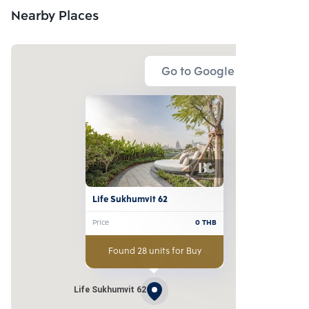
Nearby Places
Go to Google Map
Life Sukhumvit 62
Price
0
THB
Found 28 units for Buy
Life Sukhumvit 62