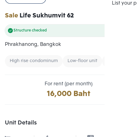
Compare
List your 
Sale
Life Sukhumvit 62
Structure checked
Phrakhanong, Bangkok
High rise condominum
Low-floor unit
Renting forei
For rent (per month)
16,000 Baht
Unit Details