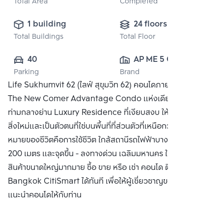
Total Area
Completed
1 building
24 floors
Total Buildings
Total Floor
40
AP ME 5 CO.,  
Parking
Brand
LTD.
Life Sukhumvit 62 (ไลฟ์ สุขุมวิท 62) คอนโดภายใต้คอนเซ็ปต์
The New Comer Advantage Condo แห่งเดียวในซอย 62
ท่ามกลางย่าน Luxury Residence ที่เงียบสงบ ให้คุณได้ค้นหา
สิ่งใหม่และเป็นตัวตนที่ใช่บนพื้นที่ที่ส่วนตัวที่เหนือกว่า เพราะเป้า
หมายของชีวิตคือการใช้ชีวิต ใกล้สถานีรถไฟฟ้าบางจาก เพียง
200 เมตร และจุดขึ้น - ลงทางด่วน เฉลิมมหานคร ใกล้ห้างสรรพ
สินค้าขนาดใหญ่มากมาย ซื้อ ขาย หรือ เช่า คอนโด ติดต่อหาเรา
Bangkok CitiSmart ได้ทันที เพื่อให้ผู้เชี่ยวชาญของเราได้
แนะนำคอนโดให้กับท่าน