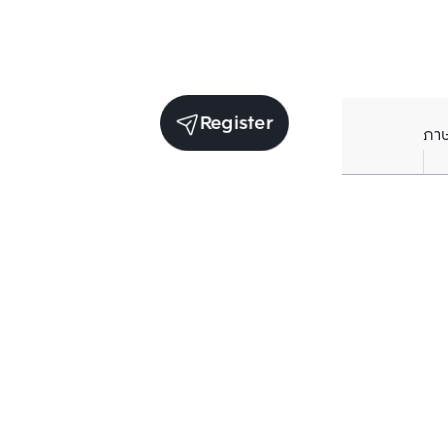
Register
ภา
Units for sale in the same project