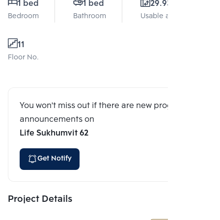
1 bed
1 bed
29.93 Sq.m.
Bedroom
Bathroom
Usable area
11
Floor No.
You won't miss out if there are new program
announcements on
Life Sukhumvit 62
Get Notify
Project Details