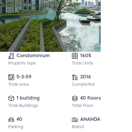
Condominium
1605
Property type
Total Units
5-3-59
2016
Total Area
Completed
1 building
40 floors
Total Buildings
Total Floor
40
ANANDA 
Parking
Brand
DEVELOPMENT 