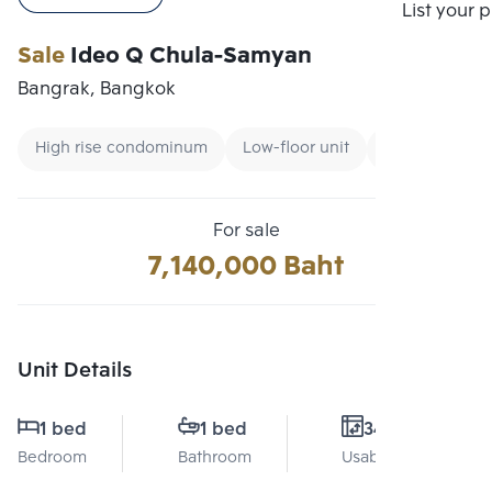
Compare
List your 
Sale
Ideo Q Chula-Samyan
Bangrak, Bangkok
High rise condominum
Low-floor unit
Condo near M
For sale
7,140,000 Baht
Unit Details
1 bed
1 bed
34 Sq.m.
Bedroom
Bathroom
Usable area