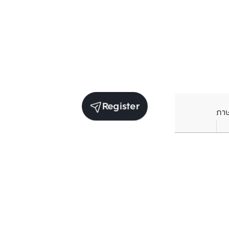
Register
ภา
Units for sale in the same project