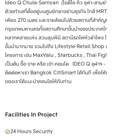
Ideo Q Chula-Samyan (ไอดีโอ คิว จุฬา-สามย่าน) โดดเด่น
PUBLIC CO., 
ด้วยทำเลที่ตั้งอยู่บนศูนย์กลางย่านธุรกิจ ใกล้ MRT สามย่าน
LTD.
เพียง 270 เมตร และรายล้อมไปด้วยสถานที่สำคัญของ
กรุงเทพมหานครทั้งสถานศึกษาชั้นนำของประเทศไทย ศูนย์การค้า
หลากหลายแห่ง สวนลุมพินี สถานีรถไฟหัวลำโพง โรงพยาบาล
ชั้นนำมากมาย รวมไปถึง Lifestyle Retail Shop ภายใน
โครงการ เช่น MaxValu , Starbucks , Thai Fight , TCDC
เป็นต้น ซื้อ ขาย หรือ เช่า คอนโด IDEO Q จุฬาฯ - สามย่าน
ติดต่อหาเรา Bangkok CitiSmart ได้ทันที เพื่อให้ผู้เชี่ยวชาญ
ของเราได้แนะนำคอนโดให้กับท่าน
Facilities In Project
24 Hours Security