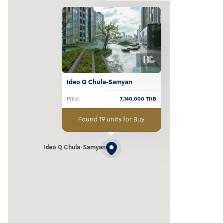
Ideo Q Chula-Samyan
Price
7,140,000
THB
Found 19 units for Buy
Ideo Q Chula-Samyan