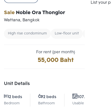
Compare
List your 
Sale
Noble Ora Thonglor
Wattana, Bangkok
High rise condominum
Low-floor unit
Condo near B
For rent (per month)
55,000 Baht
Unit Details
2 beds
2 beds
107.99 Sq.m.
Bedroom
Bathroom
Usable area