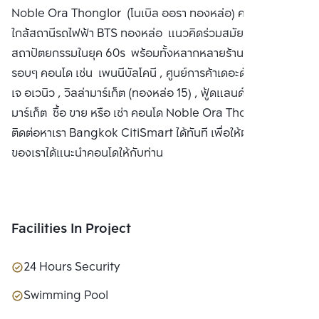
Noble Ora Thonglor (โนเบิล ออรา ทองหล่อ) คอนโดมิเนียม
PUBLIC CO., 
ใกล้สถานีรถไฟฟ้า BTS ทองหล่อ แนวคิดร่วมสมัยจาก
LTD.
สถาปัตยกรรมในยุค 60s พร้อมทั้งหลากหลายร้านค้าในบริเวณ
รอบๆ คอนโด เช่น เพนนีบัลโคนี , ศูนย์การค้าเดอะดัชเชสพลาซ่า,
เจ อเวนิว , วิลล่ามาร์เก็ต (ทองหล่อ 15) , ฟู้ดแลนด์ ซูเปอร์
มาร์เก็ต ซื้อ ขาย หรือ เช่า คอนโด Noble Ora Thonglor
ติดต่อหาเรา Bangkok CitiSmart ได้ทันที เพื่อให้ผู้เชี่ยวชาญ
ของเราได้แนะนำคอนโดให้กับท่าน
Facilities In Project
24 Hours Security
Swimming Pool