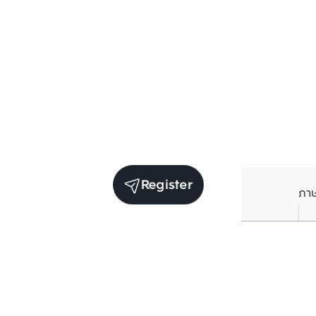
Register
ภา
Units for sale in the same project