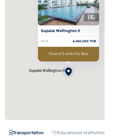
Supalai Wellington II
Price
4,460,000
THB
Found 5 units for Buy
Supalai Wellington II
Transportation
Educational Institution
Hospital