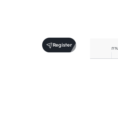
Register
ภา
Units for sale in the same project