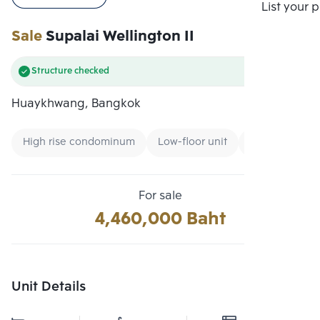
Compare
List your 
Sale
Supalai Wellington II
Structure checked
Huaykhwang, Bangkok
High rise condominum
Low-floor unit
New CBD
For sale
4,460,000 Baht
Unit Details