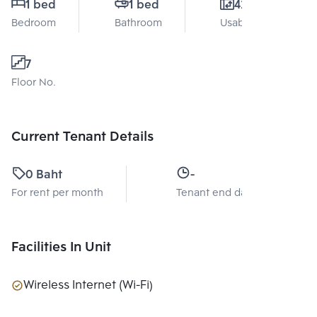
1 bed
1 bed
42 Sq.m.
Bedroom
Bathroom
Usable area
7
Floor No.
Current Tenant Details
0 Baht
-
For rent per month
Tenant end date
Facilities In Unit
Wireless Internet (Wi-Fi)