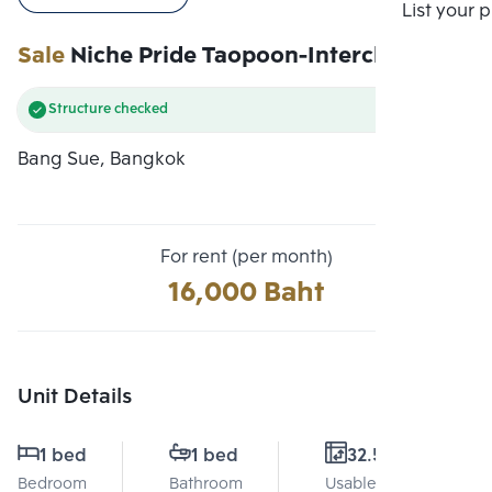
Compare
List your 
Sale
Niche Pride Taopoon-Interchange
Structure checked
Bang Sue, Bangkok
For rent (per month)
16,000 Baht
Unit Details
1 bed
1 bed
32.5 Sq.m.
Bedroom
Bathroom
Usable area