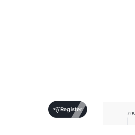
Register
ภา